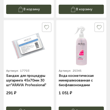
В корзину
В корзину
Артикул:
17703
Артикул:
25345
Бандаж для процедуры
Вода косметическая
шугаринга 45х70мм 30
минерализованная с
шт"ARAVIA Professional"
биофлавоноидами
500мл"ARAVIA
291 ₽
1 051 ₽
Professional"