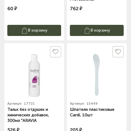
60 ₽
762 ₽
В корзину
В корзину
Артикул:
17721
Артикул:
15449
Тальк без отдушек и
Шпатели пластиковые
химических добавок,
Сardi, 10шт
300мл "ARAVIA
Professional"
526 ₽
205 ₽