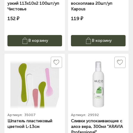
узкий 113х10х2 100шт/уп
воскоплава 20шт/уп
Чистовье
Kapous
152 ₽
119 ₽
В корзину
В корзину
Артикул:
35007
Артикул:
29592
Шпатель пластиковый
Сливки успокаивающие с
цветной L-13см
алоэ вера, 300мл "ARAVIA
Professional"