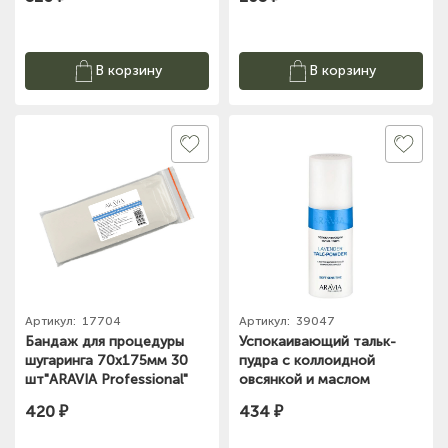
В корзину
В корзину
Артикул:
17704
Артикул:
39047
Бандаж для процедуры
Успокаивающий тальк-
шугаринга 70х175мм 30
пудра с коллоидной
шт"ARAVIA Professional"
овсянкой и маслом
лаванды 150мл "ARAVIA
420 ₽
434 ₽
Professional"