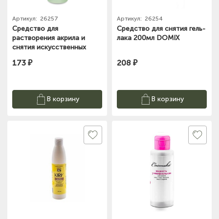
Артикул:
26257
Артикул:
26254
Средство для
Средство для снятия гель-
растворения акрила и
лака 200мл DOMIX
снятия искусственных
ногтей, гель-лака и
173 ₽
208 ₽
биогеля 200мл DOMIX
В корзину
В корзину