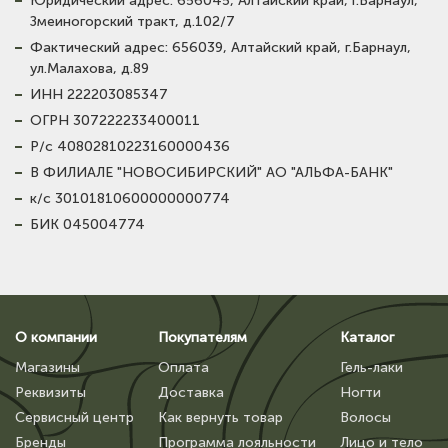
Юридический адрес: 656045, Алтайский край, г.Барнаул,
Змеиногорский тракт, д.102/7
Фактический адрес: 656039, Алтайский край, г.Барнаул,
ул.Малахова, д.89
ИНН 222203085347
ОГРН 307222233400011
Р/с 40802810223160000436
В ФИЛИАЛЕ "НОВОСИБИРСКИЙ" АО "АЛЬФА-БАНК"
к/с 30101810600000000774
БИК 045004774
О компании
Покупателям
Каталог
Магазины
Оплата
Гель-лаки
Реквизиты
Доставка
Ногти
Сервисный центр
Как вернуть товар
Волосы
Бренды
Программа лояльности
Лицо и тело