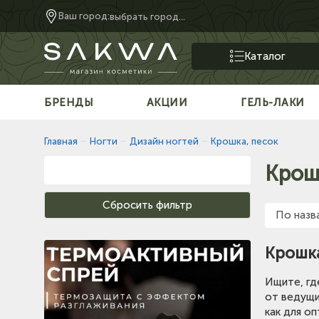
Ваш город:
выбрать город...
Каталог
БРЕНДЫ
АКЦИИ
ГЕЛЬ-ЛАКИ
Главная
—
Ногти
—
Дизайн ногтей
—
Крошка, песок
Крош
По назв
Крошка
Ищите, гд
от ведущи
как для о