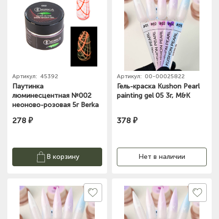
Артикул:
45392
Артикул:
00-00025822
Паутинка
Гель-краска Kushon Pearl
люминесцентная №002
painting gel 05 3г, M&K
неоново-розовая 5г Berka
278 ₽
378 ₽
В корзину
Нет в наличии