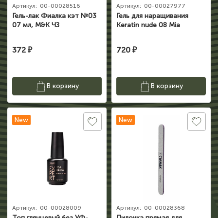
Артикул:
00-00028516
Артикул:
00-00027977
Гель-лак Фиалка кэт №03
Гель для наращивания
07 мл, M&K ЧЗ
Keratin nude 08 Mia
372 ₽
720 ₽
В корзину
В корзину
New
New
Артикул:
00-00028009
Артикул:
00-00028368
Топ глянцевый без УФ-
Пилочка прямая для