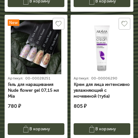
В корзину
В корзину
New
Артикул:
00-00028251
Артикул:
00-00006290
Гель для наращивания
Крем для лица интенсивно
Nude flower gel 07,15 мл
увлажняющий с
Mia
мочевиной (туба)
150мл"ARAVIA
780 ₽
805 ₽
Professional"
В корзину
В корзину