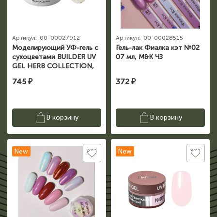
Артикул:
00-00027912
Артикул:
00-00028515
Моделирующий УФ-гель с
Гель-лак Фиалка кэт №02
сухоцветами BUILDER UV
07 мл, M&K ЧЗ
GEL HERB COLLECTION,
15г №9981 ЧЗ
745 ₽
372 ₽
В корзину
В корзину
New
New