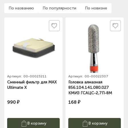
По названию
По популярности
По новизне
Артикул:
00-00023211
Артикул:
00-00022307
Сменный фильтр для MAX
Головка алмазная
Ultimate X
856.104.141.080.027
КМИЗ ГСАЦС-2,7П-8М
990 ₽
168 ₽
В корзину
В корзину