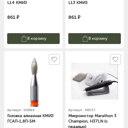
L14 КМИЗ
L13 КМИЗ
861 ₽
861 ₽
В корзину
В корзину
Артикул:
50884
Артикул:
48537
Головка алмазная КМИЗ
Микромотор Marathon 3
ГСАП-1,8П-5М
Champion, H37LN (с
педалью)