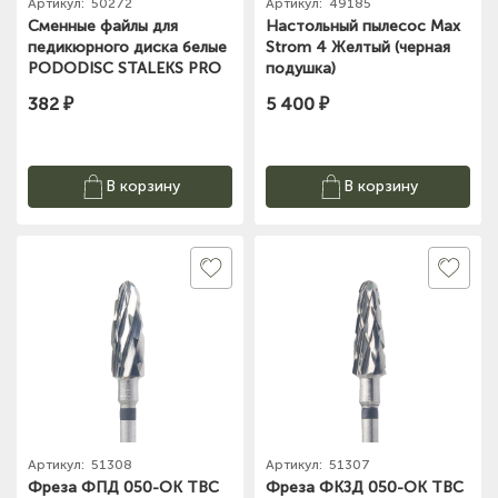
Артикул:
50272
Артикул:
49185
Сменные файлы для
Настольный пылесос Max
педикюрного диска белые
Strom 4 Желтый (черная
PODODISC STALEKS PRO
подушка)
M 320 грит (50 шт) PDF-
382 ₽
5 400 ₽
20-320W
В корзину
В корзину
Артикул:
51308
Артикул:
51307
Фреза ФПД 050-ОК ТВС
Фреза ФКЗД 050-ОК ТВС