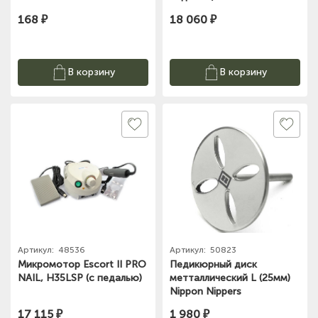
168 ₽
18 060 ₽
В корзину
В корзину
Артикул:
48536
Артикул:
50823
Микромотор Escort II PRO
Педикюрный диск
NAIL, H35LSP (с педалью)
метталлический L (25мм)
Nippon Nippers
17 115 ₽
1 980 ₽