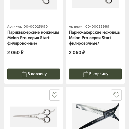
Артикул:
00-00025990
Артикул:
00-00025989
Парикмахерские ножницы
Парикмахерские ножницы
Melon Pro серия Start
Melon Pro серия Start
филировочные/
филировочные/
классические /28
классические /28
2 060 ₽
2 060 ₽
зубьев/6"/STE/F-02
зубьев/6"/STE/F-01
В корзину
В корзину