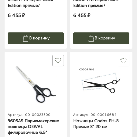
Edition прямые/
Edition прямые/
эргономичные /5,5"/ BE-02
классические /5,5"/ BE-04
6 455 ₽
6 455 ₽
В корзину
В корзину
Артикул:
00-00023300
Артикул:
00-00016684
9605AS Парикмахерские
Ножницы Codos FH-8
ножницы DEWAL
Прямые 8" 20 см
филировочные 6,5"