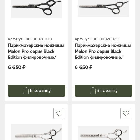
Артикул:
00-00026030
Артикул:
00-00026029
Парикмахерские ножницы
Парикмахерские ножницы
Melon Pro серия Black
Melon Pro серия Black
Edition филировочные/
Edition филировочные/
эргономичные /40 зубьев/
эргономичные /34 зубьев/
6 650 ₽
6 650 ₽
6"/
6.0"/
В корзину
В корзину