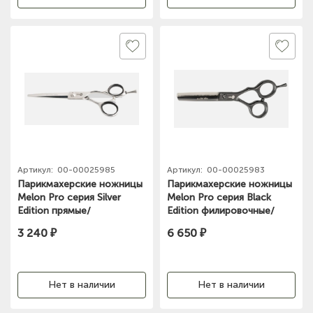
Артикул:
00-00025985
Артикул:
00-00025983
Парикмахерские ножницы
Парикмахерские ножницы
Melon Pro серия Silver
Melon Pro серия Black
Edition прямые/
Edition филировочные/
эргономичные /6,0"/ SE-07
эргономичные /28 зубьев/
3 240 ₽
6 650 ₽
5,5"/
Нет в наличии
Нет в наличии