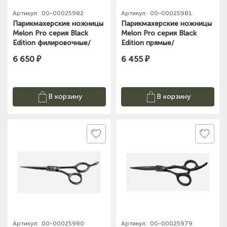
Артикул:
00-00025982
Артикул:
00-00025981
Парикмахерские ножницы
Парикмахерские ножницы
Melon Pro серия Black
Melon Pro серия Black
Edition филировочные/
Edition прямые/
классические /38 зубьев/
эргономичные /6,0"/ BE-03
6 650 ₽
6 455 ₽
6"/ BE/F
В корзину
В корзину
Артикул:
00-00025980
Артикул:
00-00025979