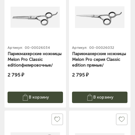
Артикул:
00-00026034
Артикул:
00-00026032
Парикмахерские ножницы
Парикмахерские ножницы
Melon Pro Classic
Melon Pro серия Classic
editionфилировочные/
edition прямые/
эргономичные/27 зубьев/
классические /5,5"/ CE-02
2 795 ₽
2 795 ₽
6.0"/ CE/F-01
В корзину
В корзину