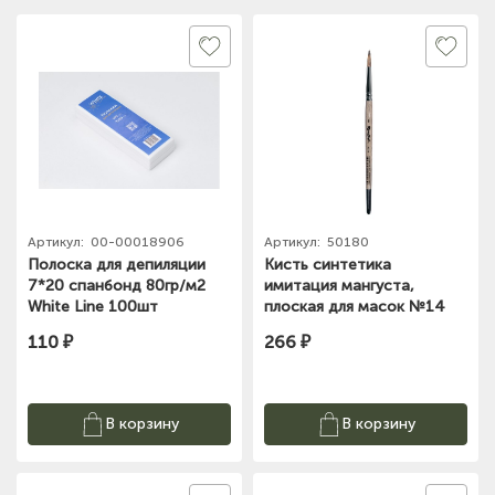
Артикул:
00-00018906
Артикул:
50180
Полоска для депиляции
Кисть синтетика
7*20 спанбонд 80гр/м2
имитация мангуста,
White Line 100шт
плоская для масок №14
Roubloff
110 ₽
266 ₽
В корзину
В корзину