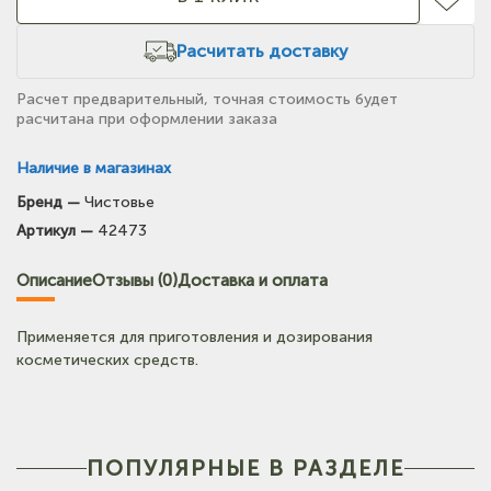
Расчитать доставку
Расчет предварительный, точная стоимость будет
расчитана при оформлении заказа
Наличие в магазинах
Бренд —
Чистовье
(на карте)
Артикул —
42473
Тел: +7-3854-222-223
Описание
Отзывы (0)
Доставка и оплата
(на карте)
Тел: +7-3852-721-001
Применяется для приготовления и дозирования
косметических средств.
ПОПУЛЯРНЫЕ В РАЗДЕЛЕ