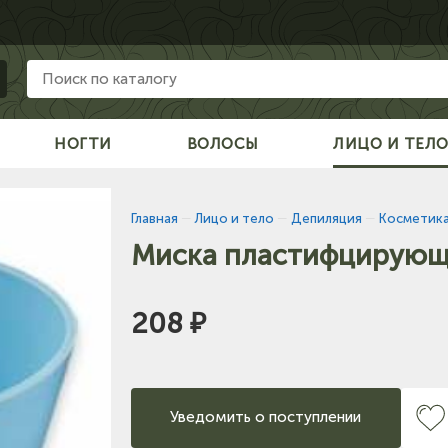
НОГТИ
ВОЛОСЫ
ЛИЦО И ТЕЛ
Главная
—
Лицо и тело
—
Депиляция
—
Косметика
Миска пластифцирующа
208 ₽
Уведомить о поступлении