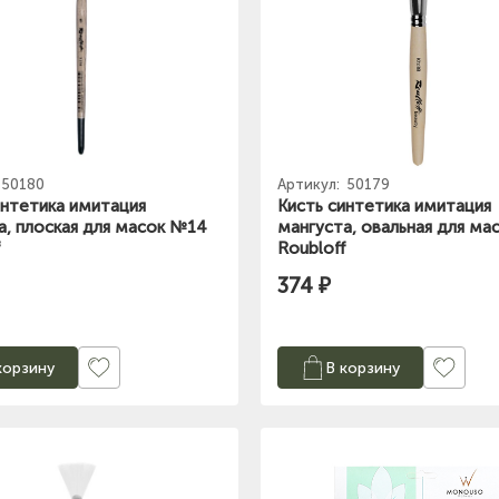
50180
Артикул:
50179
интетика имитация
Кисть синтетика имитация
а, плоская для масок №14
мангуста, овальная для ма
f
Roubloff
374 ₽
корзину
В корзину