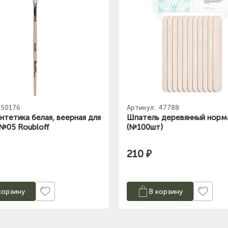
50176
Артикул:
47788
нтетика белая, веерная для
Шпатель деревянный норма
 №05 Roubloff
(№100шт)
210 ₽
корзину
В корзину