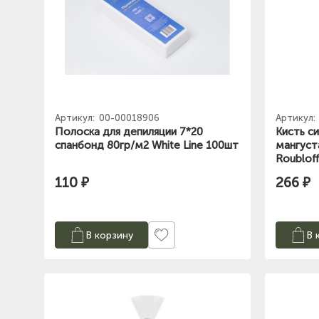
Артикул:
00-00018906
Артикул:
Полоска для депиляции 7*20
Кисть с
спанбонд 80гр/м2 White Line 100шт
мангуст
Roublof
110 ₽
266 ₽
В корзину
В 