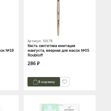
Артикул:
50178
Кисть синтетика имитация
сок №18
мангуста, веерная для масок №05
Roubloff
286 ₽
В корзину