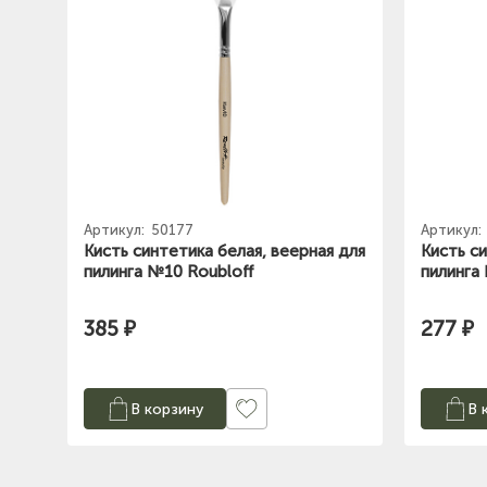
Артикул:
50177
Артикул:
Кисть синтетика белая, веерная для
Кисть си
пилинга №10 Roubloff
пилинга
385 ₽
277 ₽
В корзину
В 