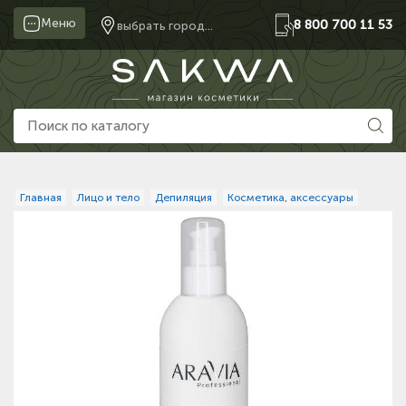
Меню
8 800 700 11 53
выбрать город...
Главная
Лицо и тело
Депиляция
Косметика, аксессуары