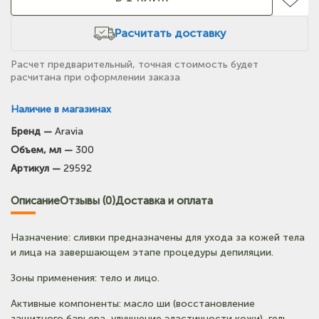
Расчитать доставку
Расчет предварительный, точная стоимость будет
расчитана при оформлении заказа
Наличие в магазинах
Бренд —
Aravia
(на карте)
Объем, мл —
300
Тел: +7-903-947-7028
Артикул —
29592
(на карте)
Описание
Отзывы (0)
Доставка и оплата
Тел: +7-903-947-9492
Назначение: сливки предназначены для ухода за кожей тела
(на карте)
и лица на завершающем этапе процедуры депиляции.
Тел: +7-3852-721-001
Зоны применения: тело и лицо.
Активные компоненты: масло ши (восстановление
защитного барьера, улучшение эластичности кожи), гель