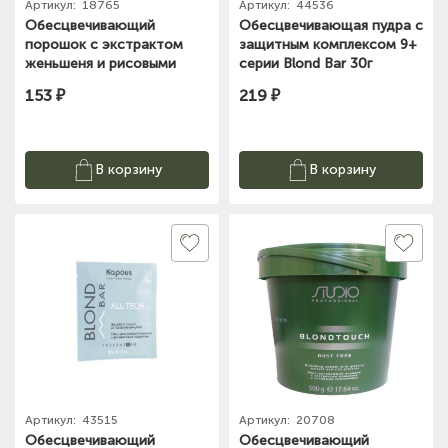
Артикул:
18765
Артикул:
44536
Обесцвечивающий
Обесцвечивающая пудра с
порошок с экстрактом
защитным комплексом 9+
женьшеня и рисовыми
серии Blond Bar 30г
протеинами "Dust free"
Kapous
153 ₽
219 ₽
30г Studio
В корзину
В корзину
Артикул:
43515
Артикул:
20708
Обесцвечивающий
Обесцвечивающий