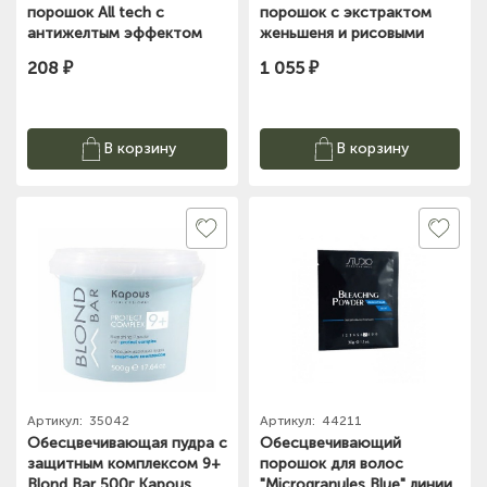
порошок All tech с
порошок с экстрактом
антижелтым эффектом
женьшеня и рисовыми
Blond Bar 30г Kapous
протеинами "Dust free"
208 ₽
1 055 ₽
500г Studio
В корзину
В корзину
Артикул:
35042
Артикул:
44211
Обесцвечивающая пудра с
Обесцвечивающий
защитным комплексом 9+
порошок для волос
Blond Bar 500г Kapous
"Microgranules Blue" линии