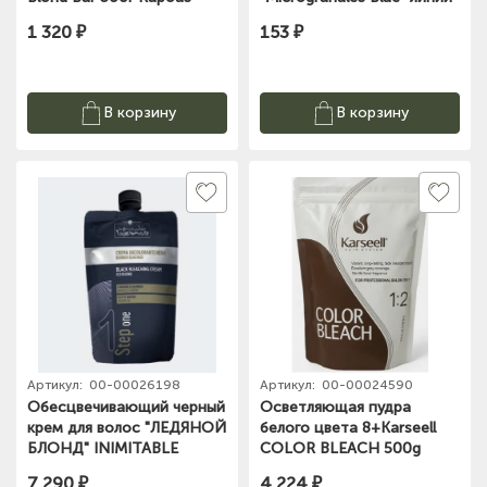
Studio Professional, 30 г
1 320 ₽
153 ₽
В корзину
В корзину
Артикул:
00-00026198
Артикул:
00-00024590
Обесцвечивающий черный
Осветляющая пудра
крем для волос "ЛЕДЯНОЙ
белого цвета 8+Karseell
БЛОНД" INIMITABLE
COLOR BLEACH 500g
BLONDE, 300 гр Hair
7 290 ₽
4 224 ₽