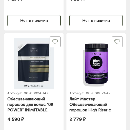
company
Нет в наличии
Нет в наличии
Артикул:
00-00024847
Артикул:
00-00007642
Обесцвечивающий
Лайт Мастер
порошок для волос “09
Обесцвечивающий
POWER” INIMITABLE
порошок High Riser с
BLONDE, 500 гр Hair
бондером до 9 уровней,
4 590 ₽
2 779 ₽
company
500г Matrix