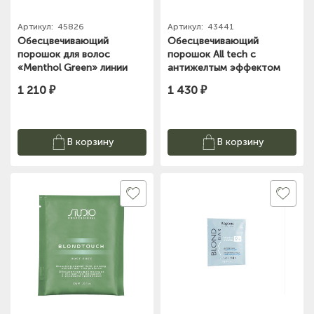
Артикул:
45826
Артикул:
43441
Обесцвечивающий
Обесцвечивающий
порошок для волос
порошок All tech с
«Menthol Green» линии
антижелтым эффектом
Studio Professional, 500г
Blond Bar 500г Kapous
1 210 ₽
1 430 ₽
В корзину
В корзину