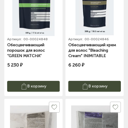
Артикул:
00-00024848
Артикул:
00-00024846
Обесцвечивающий
Обесцвечивающий крем
порошок для волос
для волос "Bleaching
“GREEN MATCHA”
Cream" INIMITABLE
INIMITABLE BLONDE, 500
BLONDE, 300 гр Hair
5 230 ₽
6 260 ₽
гр Hair company
company
В корзину
В корзину