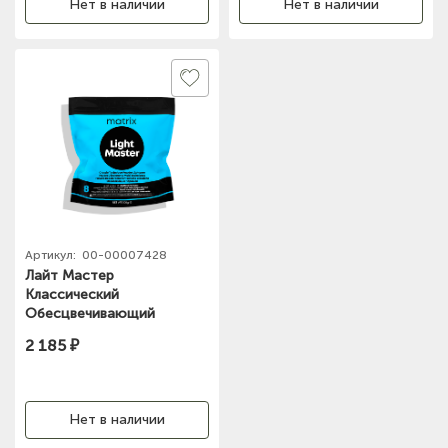
Нет в наличии
Нет в наличии
Артикул:
00-00007428
Лайт Мастер
Классический
Обесцвечивающий
порошок (до 8 уровней)
2 185 ₽
500г Matrix
Нет в наличии