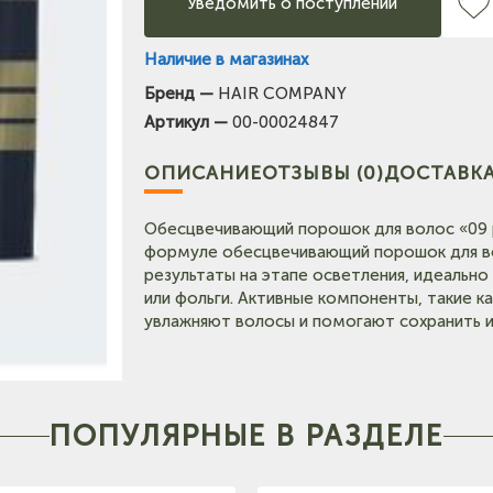
Уведомить о поступлении
Наличие в магазинах
Бренд —
HAIR COMPANY
(на карте)
Артикул —
00-00024847
Тел: +7-903-947-7028
ОПИСАНИЕ
ОТЗЫВЫ (0)
ДОСТАВКА
карте)
Тел: +7-964-603-4984
Обесцвечивающий порошок для волос «09
формуле обесцвечивающий порошок для во
Тел: +7-903-947-9492
результаты на этапе осветления, идеальн
или фольги. Активные компоненты, такие к
увлажняют волосы и помогают сохранить и
Тел: +7-960-965-6706
(на карт
Тел: +7-960-956-9598
ПОПУЛЯРНЫЕ В РАЗДЕЛЕ