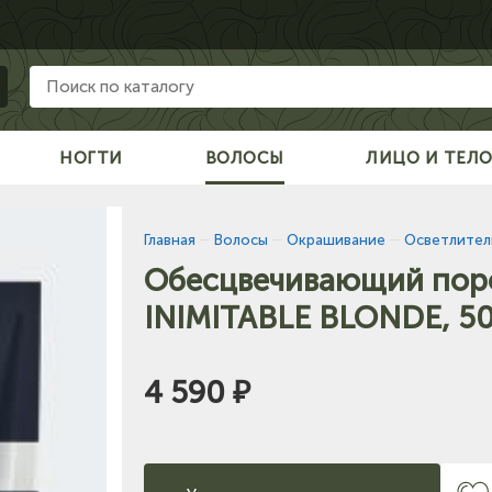
НОГТИ
ВОЛОСЫ
ЛИЦО И ТЕЛ
Главная
—
Волосы
—
Окрашивание
—
Осветлител
Обесцвечивающий поро
INIMITABLE BLONDE, 50
4 590 ₽