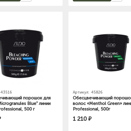
43516
Артикул:
45826
чивающий порошок для
Обесцвечивающий порошо
icrogranules Blue" линии
волос «Menthol Green» лини
rofessional, 500 г
Professional, 500г
₽
1 210 ₽