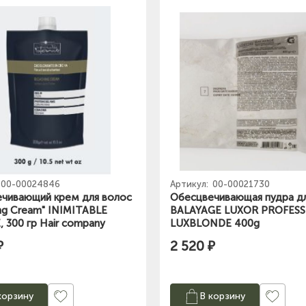
00-00024846
Артикул:
00-00021730
чивающий крем для волос
Обесцвечивающая пудра д
ing Cream" INIMITABLE
BALAYAGE LUXOR PROFES
 300 гр Hair company
LUXBLONDЕ 400g
₽
2 520 ₽
корзину
В корзину