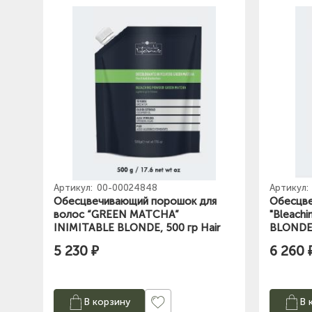
Артикул:
00-00024848
Артикул:
Обесцвечивающий порошок для
Обесцве
волос “GREEN MATCHA”
"Bleach
INIMITABLE BLONDE, 500 гр Hair
BLONDE,
company
5 230 ₽
6 260 
В корзину
В 