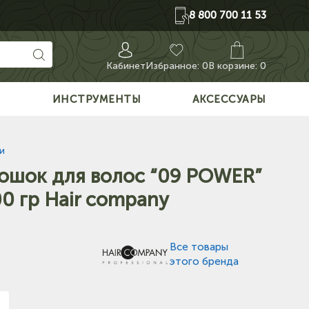
8 800 700 11 53
Кабинет
Избранное:
0
В корзине: 0
О
ИНСТРУМЕНТЫ
АКСЕССУАРЫ
и
шок для волос “09 POWER”
0 гр Hair company
Все товары
этого бренда