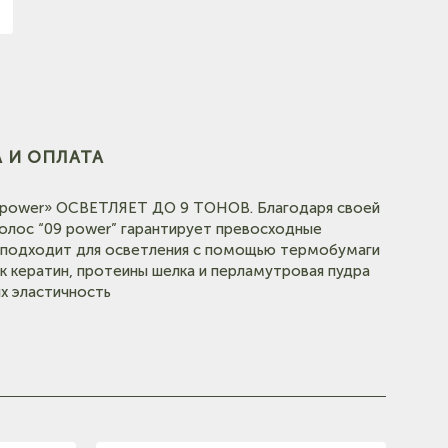
(на
 И ОПЛАТА
 power» ОСВЕТЛЯЕТ ДО 9 ТОНОВ. Благодаря своей
(на карте)
лос “09 power” гарантирует превосходные
о подходит для осветления с помощью термобумаги
ак кератин, протеины шелка и перламутровая пудра
(на карте)
х эластичность
е)