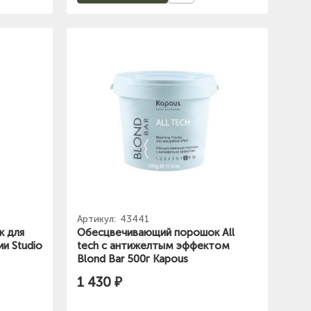
Артикул:
43441
к для
Обесцвечивающий порошок All
и Studio
tech с антижелтым эффектом
Blond Bar 500г Kapous
1 430 ₽