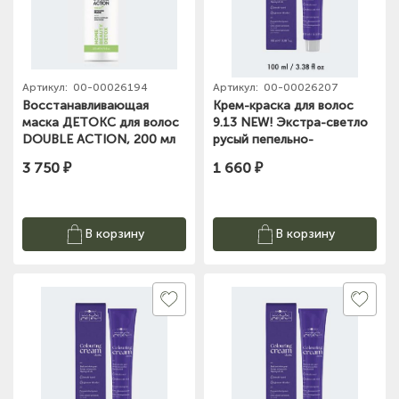
Артикул:
00-00026194
Артикул:
00-00026207
Восстанавливающая
Крем-краска для волос
маска ДЕТОКС для волос
9.13 NEW! Экстра-светло
DOUBLE ACTION, 200 мл
русый пепельно-
Hair company
золотистый, 100 мл Hair
3 750 ₽
1 660 ₽
compan
В корзину
В корзину