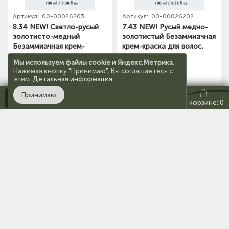
Артикул:
00-00026203
Артикул:
00-00026202
8.34 NEW! Светло-русый
7.43 NEW! Русый медно-
золотисто-медный
золотистый Безаммиачная
Безаммиачная крем-
крем-краска для волос,
краска для волос, 100 мл
100 мл Hair company
1 660 ₽
1 660 ₽
Мы используем файлы cookie и Яндекс.Метрика.
Hair company
Нажимая кнопку "Принимаю", Вы соглашаетесь с
этим.
Детальная информация
Принимаю
Каталог
В корзину
В корзину
Кабинет
Избранное:
0
В корзине: 0
На верх
Показать ещё
О компании
Покупателям
Каталог
Магазины
Оплата
Гель-лаки