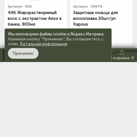
Артикул:
895
Артикул:
38878
496 Жирорастворимый
Защитные кольца для
воск с экстрактом Алоэ в
воскоплава 20шт/уп
банке, 800мл
Kapous
1 400 ₽
119 ₽
Мы используем файлы cookie и Яндекс.Метрика.
Нажимая кнопку "Принимаю", Вы соглашаетесь с
этим.
Детальная информация
Принимаю
Каталог
В корзину
В корзину
Кабинет
Избранное:
0
В корзине: 0
На верх
Показать ещё
О компании
Покупателям
Каталог
Магазины
Оплата
Гель-лаки
Реквизиты
Доставка
Ногти