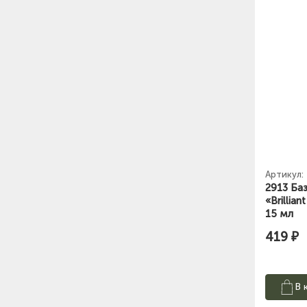
Артикул:
2913 Ба
«Вrillian
15 мл
419 ₽
В 