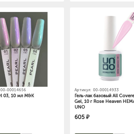
00-00014656
Артикул:
00-00014933
l 03, 10 мл M&K
Гель-лак базовый All Cover
Gel, 10 г Rose Heaven HEM
UNO
605 ₽