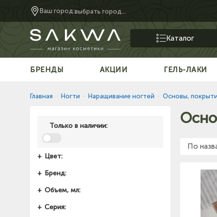
Ваш город:
выбрать город...
Каталог
БРЕНДЫ
АКЦИИ
ГЕЛЬ-ЛАКИ
Главная
—
Ногти
—
Наращивание ногтей
—
Основы, покрыт
Осно
Только в наличии:
По назв
Цвет:
Бренд:
Объем, мл:
Серия: