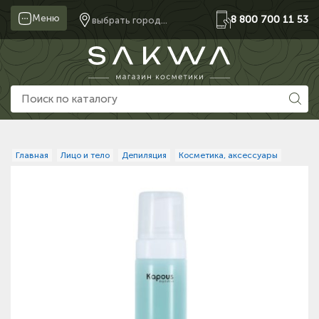
Меню
8 800 700 11 53
выбрать город...
Главная
Лицо и тело
Депиляция
Косметика, аксессуары