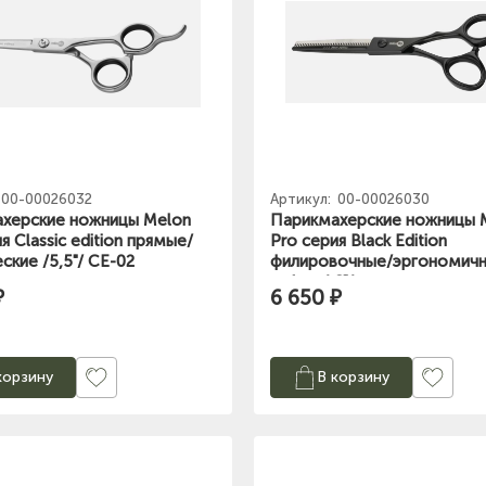
00-00026032
Артикул:
00-00026030
херские ножницы Melon
Парикмахерские ножницы 
я Classic edition прямые/
Pro серия Black Edition
ские /5,5"/ CE-02
филировочные/эргономичн
зубьев/ 6"/
₽
6 650 ₽
корзину
В корзину