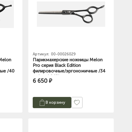
Артикул:
00-00026029
Melon
Парикмахерские ножницы Melon
Pro серия Black Edition
ые /40
филировочные/эргономичные /34
зубьев/ 6.0"/
6 650 ₽
В корзину