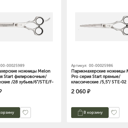
00-00025989
Артикул:
00-00025986
херские ножницы Melon
Парикмахерские ножницы 
ия Start филировочные/
Pro серия Start прямые/
ские /28 зубьев/6"/STE/F-
классические /5,5"/ STE-02
₽
2 060 ₽
корзину
В корзину