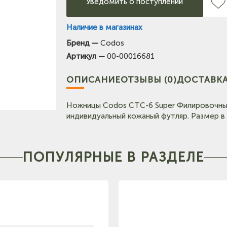
Уведомить о поступлении
Наличие в магазинах
Бренд —
Codos
Артикул —
00-00016681
Тел: +7-903-947-9492
ОПИСАНИЕ
ОТЗЫВЫ (0)
ДОСТАВКА
Ножницы Codos CTC-6 Super Филировочные Ч
индивидуальный кожаный футляр. Размер в уп
ПОПУЛЯРНЫЕ В РАЗДЕЛЕ