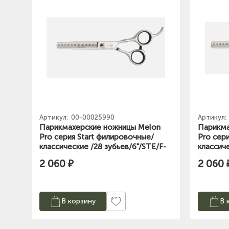
Артикул:
00-00025990
Артикул:
Парикмахерские ножницы Melon
Парикма
Pro серия Start филировочные/
Pro сер
классические /28 зубьев/6"/STE/F-
классиче
02
01
2 060 ₽
2 060 
В корзину
В 