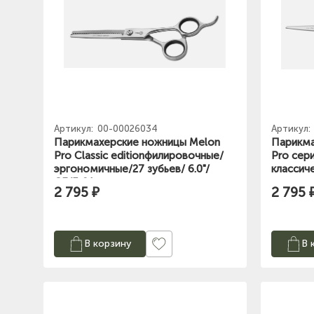
Артикул:
00-00026034
Артикул:
Парикмахерские ножницы Melon
Парикма
Pro Classic editionфилировочные/
Pro сери
эргономичные/27 зубьев/ 6.0"/
классиче
CE/F-01
2 795 ₽
2 795 
В корзину
В 