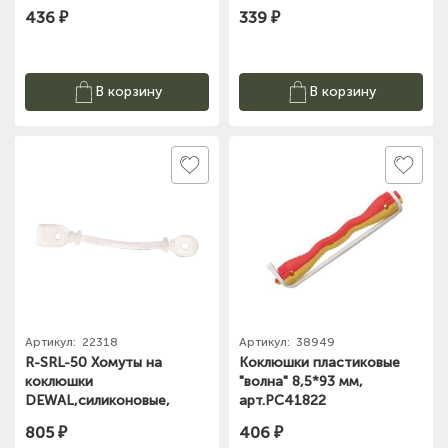
436 ₽
339 ₽
В корзину
В корзину
Артикул:
22318
Артикул:
38949
R-SRL-50 Хомуты на
Коклюшки пластиковые
коклюшки
"волна" 8,5*93 мм,
DEWAL,силиконовые,
арт.PC41822
длинные 50 шт/уп
805 ₽
406 ₽