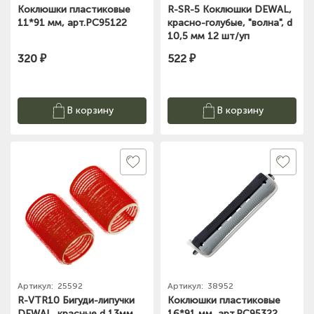
Коклюшки пластиковые
R-SR-5 Коклюшки DEWAL,
11*91 мм, арт.PC95122
красно-голубые, "волна", d
10,5 мм 12 шт/уп
320 ₽
522 ₽
В корзину
В корзину
Артикул:
25592
Артикул:
38952
R-VTR10 Бигуди-липучки
Коклюшки пластиковые
DEWAL, красные d 13мм
16*91 мм, арт.PC95322