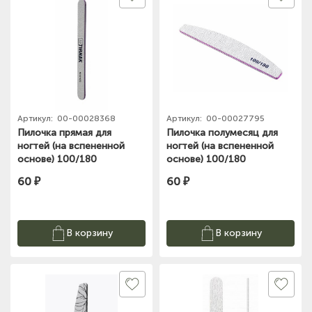
(на карте)
Тел: +7-3852-721-001
(на карте)
Тел: +7-960-965-6706
Артикул:
00-00028368
Артикул:
00-00027795
Пилочка прямая для
Пилочка полумесяц для
(на карте)
ногтей (на вспененной
ногтей (на вспененной
Тел: +7-960-956-9598
основе) 100/180
основе) 100/180
60 ₽
60 ₽
В корзину
В корзину