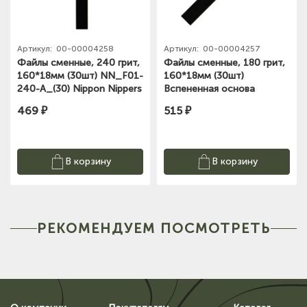
Артикул:
00-00004258
Артикул:
00-00004257
Файлы сменные, 240 грит,
Файлы сменные, 180 грит,
160*18мм (30шт) NN_F01-
160*18мм (30шт)
240-A_(30) Nippon Nippers
Вспененная основа
NN_F01-180-P_(30)
469 ₽
515 ₽
Nippon Nippers
В корзину
В корзину
РЕКОМЕНДУЕМ ПОСМОТРЕТЬ