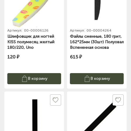
Артикул:
00-00006126
Артикул:
00-00004264
Шлифовщик для ногтей
Файлы сменные, 180 грит,
KISS полумесяц желтый
162*25мм (30шт) Полуовал
180/220, Uno
Вспененная основа
NN_F03-180-P_(30)
120 ₽
615 ₽
Nippon Nippers
В корзину
В корзину