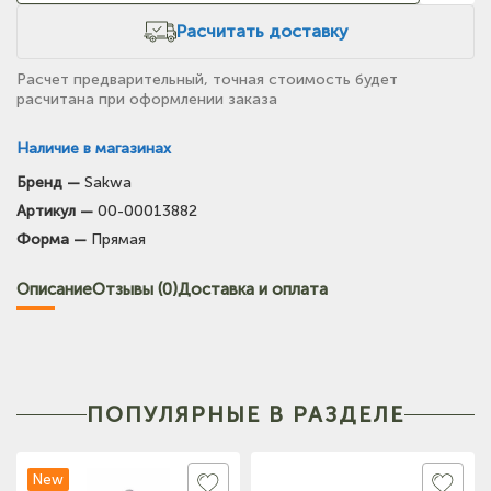
Расчитать доставку
Расчет предварительный, точная стоимость будет
расчитана при оформлении заказа
Наличие в магазинах
Бренд —
Sakwa
(на карте)
Артикул —
00-00013882
Тел: +7-903-947-7028
Форма —
Прямая
(на карте)
Описание
Отзывы (0)
Доставка и оплата
Тел: +7-3854-222-223
(на карте)
Тел: +7-964-603-4984
ПОПУЛЯРНЫЕ В РАЗДЕЛЕ
(на карте)
Тел: +7-903-947-9492
New