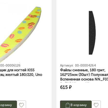
00-00006126
Артикул:
00-00004264
ик для ногтей KISS
Файлы сменные, 180 грит,
яц желтый 180/220, Uno
162*25мм (30шт) Полуовал
Вспененная основа NN_F03
P_(30) Nippon Nippers
615 ₽
корзину
В корзину