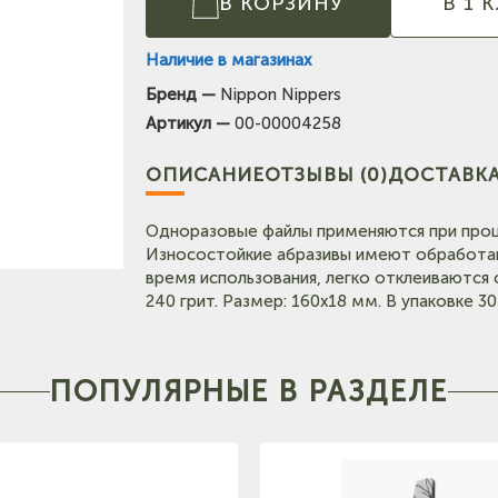
В КОРЗИНУ
В 1 
Наличие в магазинах
Бренд —
Nippon Nippers
(на карте)
Артикул —
00-00004258
Тел: +7-3854-222-223
ОПИСАНИЕ
ОТЗЫВЫ (0)
ДОСТАВКА
карте)
Тел: +7-964-603-4984
Одноразовые файлы применяются при проц
Износостойкие абразивы имеют обработан
Тел: +7-903-947-9492
время использования, легко отклеиваются 
240 грит. Размер: 160х18 мм. В упаковке 30
(на карте)
Тел: +7-3852-721-001
ПОПУЛЯРНЫЕ В РАЗДЕЛЕ
Тел: +7-960-965-6706