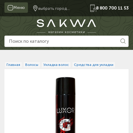
Меню
8 800 700 11 53
выбрать город...
Главная
Волосы
Укладка волос
Средства для укладки