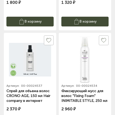
1 800 ₽
1 320 ₽
в интернет магазине
Sakwa.ru
В корзину
В корзину
Артикул:
00-00024537
Артикул:
00-00024534
Спрей для объема волос
Фиксирующий мусс для
CRONO AGE, 150 мл Hair
волос "Fixing Foam"
company в интернет
INIMITABLE STYLE, 250 мл
магазине Sakwa.ru
Hair company в интернет
2 370 ₽
2 960 ₽
магазине Sakwa.ru