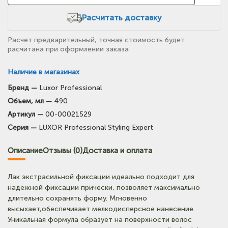
Расчитать доставку
Расчет предварительный, точная стоимость будет
расчитана при оформлении заказа
Наличие в магазинах
Бренд —
Luxor Professional
(на карте)
Объем, мл —
490
Тел: +7-903-947-7028
Артикул —
00-00021529
Серия —
LUXOR Professional Styling Expert
(на карте)
Тел: +7-903-947-9492
Описание
Отзывы (0)
Доставка и оплата
(на карте)
Лак экстрасильной фиксации идеально подходит для
Тел: +7-3852-721-001
надежной фиксации прически, позволяет максимально
длительно сохранять форму. Мгновенно
высыхает,обеспечивает мелкодисперсное нанесение.
(на карте)
Уникальная формула образует на поверхности волос
Тел: +7-960-956-9598