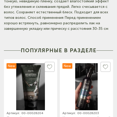
тонкую, невидимую пленку, создает влагостойкий эффект
без утяжеления и склеивания прядей. Легко счесывается с
(на карте)
волос. Сохраняет естественный блеск. Подходит для всех
Тел: +7-3852-721-001
типов волос. Способ применения Перед применением
хорошо встряхнуть, равномерно распределить лак на
завершенную укладку или прическу с расстояния 30-35 см
ПОПУЛЯРНЫЕ В РАЗДЕЛЕ
New
New
Артикул:
00-00028204
Артикул:
00-00028203