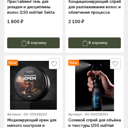
Престайлинг гель для
Кондиционирующий спрей
укладки и дисциплины
для разглаживания волос и
волос (150 мл)Hair Sekta
облегчения процесса
расчесывания 250 мл Hair
1 800 ₽
2 100 ₽
Sekta
В корзину
В корзину
New
New
Артикул:
00-00028202
Артикул:
00-00028201
Моделирующий крем для
Cолевой спрей для объёма
мягкого контроля и
и текстуры (250 мл)Hair