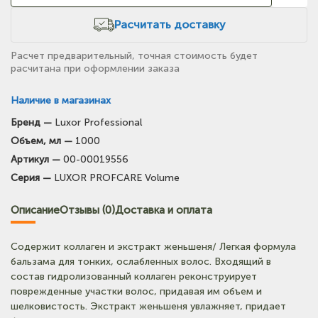
Расчитать доставку
Расчет предварительный, точная стоимость будет
расчитана при оформлении заказа
Наличие в магазинах
Бренд —
Luxor Professional
(на карте)
Объем, мл —
1000
Тел: +7-964-603-4984
Артикул —
00-00019556
Серия —
LUXOR PROFCARE Volume
(на карте)
Тел: +7-903-947-9492
Описание
Отзывы (0)
Доставка и оплата
(на карте)
Содержит коллаген и экстракт женьшеня/ Легкая формула
Тел: +7-3852-721-001
бальзама для тонких, ослабленных волос. Входящий в
состав гидролизованный коллаген реконструирует
поврежденные участки волос, придавая им объем и
(на карте)
шелковистость. Экстракт женьшеня увлажняет, придает
Тел: +7-960-965-6706