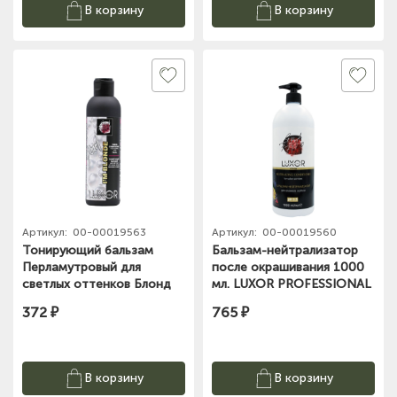
В корзину
В корзину
Артикул:
00-00019563
Артикул:
00-00019560
Тонирующий бальзам
Бальзам-нейтрализатор
Перламутровый для
после окрашивания 1000
светлых оттенков Блонд
мл. LUXOR PROFESSIONAL
200 мл. LUXOR
COLOR
372 ₽
765 ₽
Professional
В корзину
В корзину