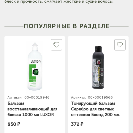
блеск и прочность, смягчает жесткие и сухие волосы.
(на карте)
Тел: +7-960-956-9598
ПОПУЛЯРНЫЕ В РАЗДЕЛЕ
Артикул:
00-00019946
Артикул:
00-00019566
Бальзам
Тонирующий бальзам
восстанавливающий для
Серебро для светлых
блеска 1000 мл LUXOR
оттенков Блонд 200 мл.
PROFESSIONAL
LUXOR Professional
850 ₽
372 ₽
REGENERATING