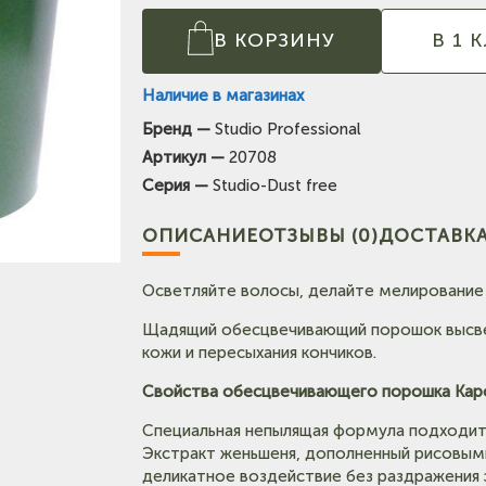
В КОРЗИНУ
В 1 
Наличие в магазинах
Бренд —
Studio Professional
(на карте)
Артикул —
20708
Тел: +7-903-947-7028
Серия —
Studio-Dust free
(на карте)
Тел: +7-3854-222-223
ОПИСАНИЕ
ОТЗЫВЫ (0)
ДОСТАВКА
карте)
Осветляйте волосы, делайте мелирование 
Тел: +7-964-603-4984
Щадящий обесцвечивающий порошок высвет
(на карте)
кожи и пересыхания кончиков.
Тел: +7-3852-721-001
Свойства обесцвечивающего порошка Kapou
Тел: +7-960-965-6706
Специальная непылящая формула подходит 
Экстракт женьшеня, дополненный рисовым
(на карт
деликатное воздействие без раздражения