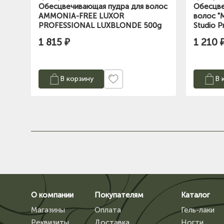
Обесцвечивающая пудра для волос
Обесцве
AMMONIA-FREE LUXOR
волос "M
PROFESSIONAL LUXBLONDЕ 500g
Studio P
1 815 ₽
1 210 
В корзину
В 
О компании
Покупателям
Каталог
Магазины
Оплата
Гель-лаки
Реквизиты
Доставка
Ногти