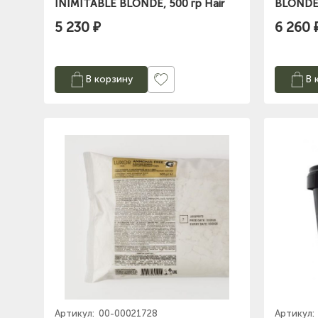
INIMITABLE BLONDE, 500 гр Hair
BLONDE,
company
5 230 ₽
6 260 
В корзину
В 
Артикул:
00-00021728
Артикул: