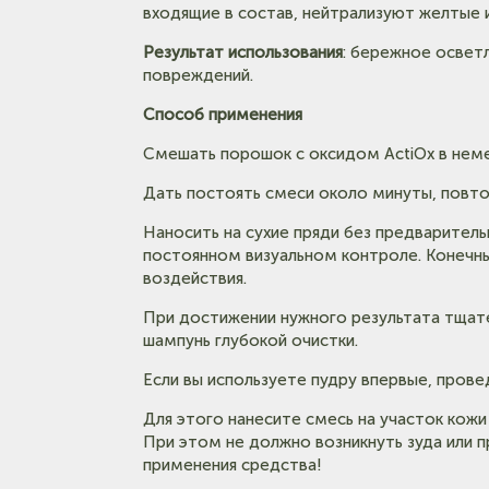
Тел: +7-960-956-9598
входящие в состав, нейтрализуют желтые 
Результат использования
: бережное освет
повреждений.
Способ применения
Смешать порошок с оксидом ActiOx в неме
Дать постоять смеси около минуты, повт
Наносить на сухие пряди без предварител
постоянном визуальном контроле. Конечн
воздействия.
При достижении нужного результата тщат
шампунь глубокой очистки.
Если вы используете пудру впервые, прове
Для этого нанесите смесь на участок кожи 
При этом не должно возникнуть зуда или 
применения средства!