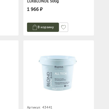
LUXBLONDЕ 500g
1 966 ₽
В корзину
Артикул:
43441