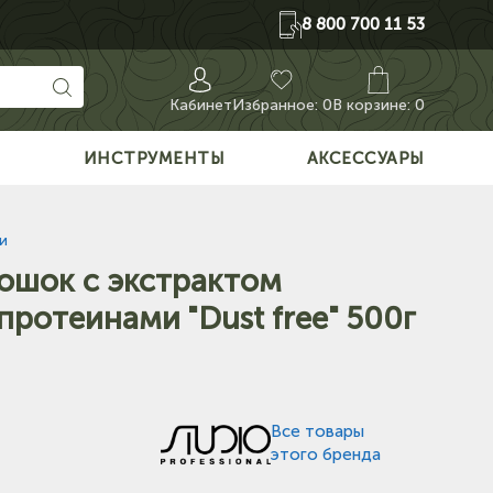
8 800 700 11 53
Кабинет
Избранное:
0
В корзине: 0
О
ИНСТРУМЕНТЫ
АКСЕССУАРЫ
и
ошок с экстрактом
ротеинами "Dust free" 500г
Все товары
этого бренда