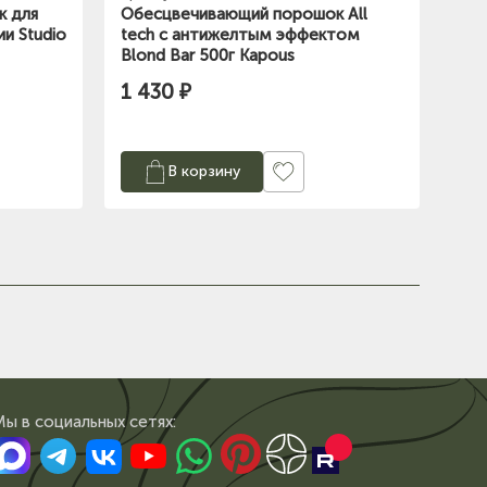
к для
Обесцвечивающий порошок All
и Studio
tech с антижелтым эффектом
Blond Bar 500г Kapous
1 430 ₽
В корзину
Мы в сoциальных сетях: