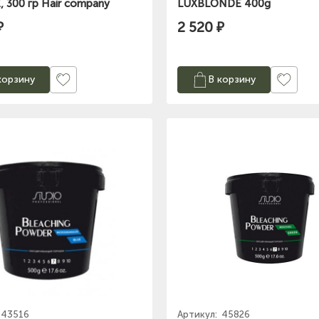
 300 гр Hair company
LUXBLONDЕ 400g
₽
2 520 ₽
корзину
В корзину
43516
Артикул:
45826