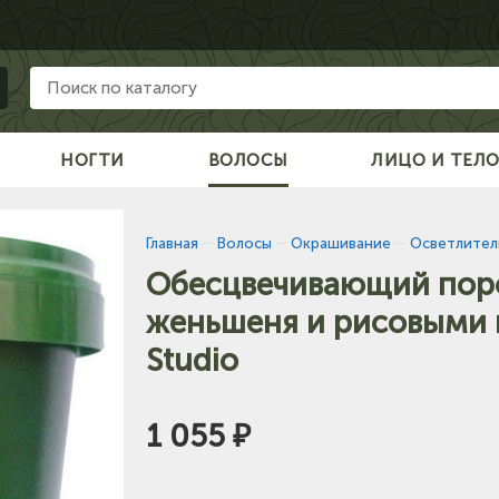
НОГТИ
ВОЛОСЫ
ЛИЦО И ТЕЛ
Главная
—
Волосы
—
Окрашивание
—
Осветлител
Обесцвечивающий пор
женьшеня и рисовыми п
Studio
1 055 ₽