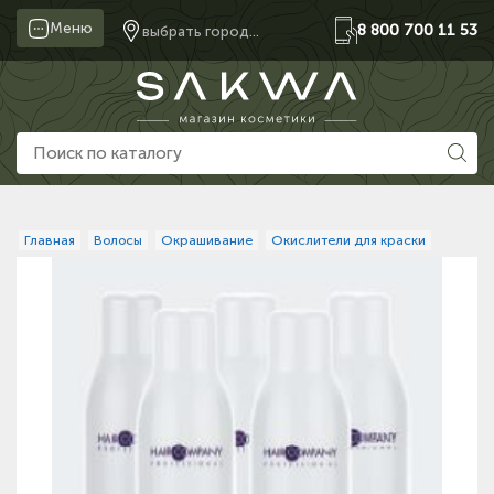
Меню
8 800 700 11 53
выбрать город...
Главная
Волосы
Окрашивание
Окислители для краски