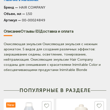
Бренд —
HAIR COMPANY
(на карте)
Объем, мл —
150
Тел: +7-964-603-4984
Артикул —
00-00024849
(на карте)
Описание
Отзывы (0)
Доставка и оплата
Тел: +7-903-947-9492
Окисляющая эмульсия Окисляющая эмульсия с нежным
(на карте)
ароматом. 5 видов для создания различных эффектов:
Тел: +7-960-965-6706
закрашивание седины, осветление, тонирование,
нейтрализация. Окисляющие эмульсии Hair Company
созданы для смешивания с красителями Inimitable Color и
(на карте)
обесцвечивающими продуктами Inimitable Blonde
Тел: +7-960-956-9598
ПОПУЛЯРНЫЕ В РАЗДЕЛЕ
New