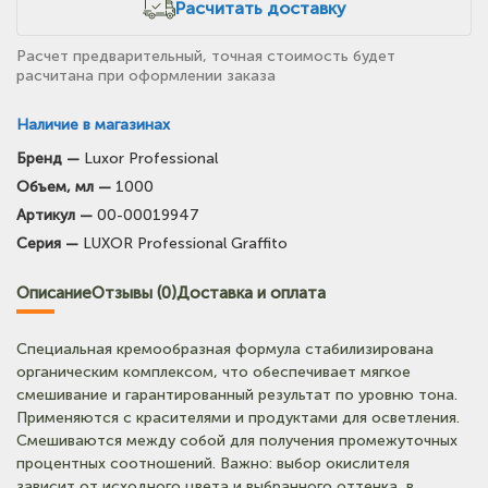
Расчитать доставку
Расчет предварительный, точная стоимость будет
расчитана при оформлении заказа
Наличие в магазинах
Бренд —
Luxor Professional
(на карте)
Объем, мл —
1000
Тел: +7-903-947-7028
Артикул —
00-00019947
Серия —
LUXOR Professional Graffito
(на карте)
Тел: +7-3854-222-223
Описание
Отзывы (0)
Доставка и оплата
(на карте)
Специальная кремообразная формула стабилизирована
Тел: +7-964-603-4984
органическим комплексом, что обеспечивает мягкое
смешивание и гарантированный результат по уровню тона.
Применяются с красителями и продуктами для осветления.
(на карте)
Смешиваются между собой для получения промежуточных
Тел: +7-903-947-9492
процентных соотношений. Важно: выбор окислителя
зависит от исходного цвета и выбранного оттенка, в