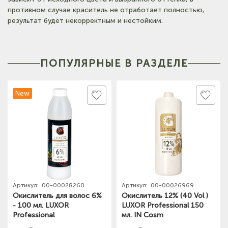
(на карте)
противном случае краситель не отработает полностью,
Тел: +7-3852-721-001
результат будет некорректным и нестойким.
(на карте)
Тел: +7-960-965-6706
ПОПУЛЯРНЫЕ В РАЗДЕЛЕ
(на карте)
New
Тел: +7-960-956-9598
(на карте)
Тел: +7-3852-721-001
Артикул:
00-00028260
Артикул:
00-00026969
Окислитель для волос 6%
Окислитель 12% (40 Vol )
- 100 мл. LUXOR
LUXOR Professional 150
Professional
мл. IN Cosm