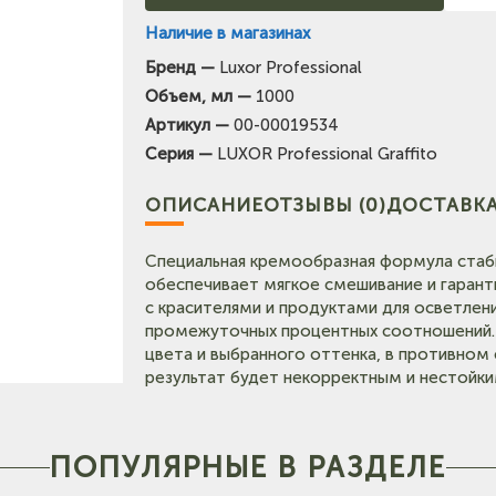
Наличие в магазинах
Бренд —
Luxor Professional
(на карте)
Объем, мл —
1000
Тел: +7-903-947-7028
Артикул —
00-00019534
(на карте)
Серия —
LUXOR Professional Graffito
Тел: +7-3854-222-223
ОПИСАНИЕ
ОТЗЫВЫ (0)
ДОСТАВКА
карте)
Тел: +7-964-603-4984
Специальная кремообразная формула стаб
обеспечивает мягкое смешивание и гарант
с красителями и продуктами для осветлен
Тел: +7-903-947-9492
промежуточных процентных соотношений. 
цвета и выбранного оттенка, в противном
Тел: +7-960-965-6706
результат будет некорректным и нестойки
ПОПУЛЯРНЫЕ В РАЗДЕЛЕ