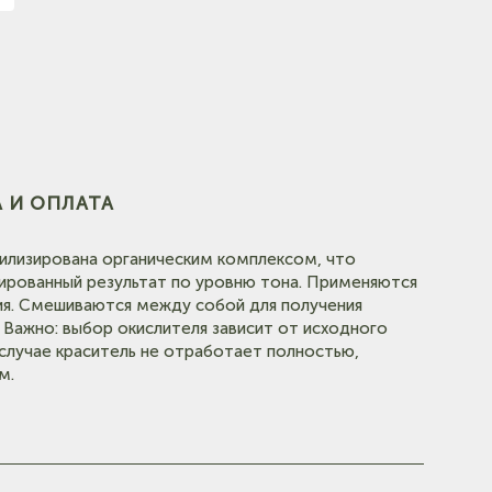
(на
 И ОПЛАТА
илизирована органическим комплексом, что
ированный результат по уровню тона. Применяются
(на карте)
ия. Смешиваются между собой для получения
Важно: выбор окислителя зависит от исходного
(на карте)
 случае краситель не отработает полностью,
м.