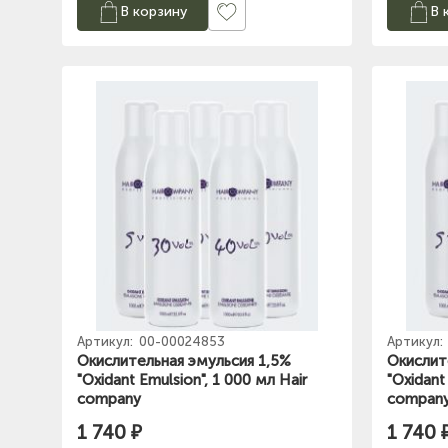
В корзину
В 
Артикул:
00-00024853
Артикул:
Окислительная эмульсия 1,5%
Окислит
"Oxidant Emulsion", 1 000 мл Hair
"Oxidant
company
compan
1 740 ₽
1 740 