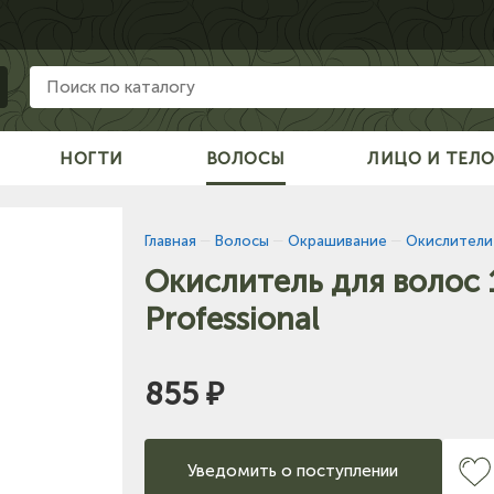
НОГТИ
ВОЛОСЫ
ЛИЦО И ТЕЛ
Главная
—
Волосы
—
Окрашивание
—
Окислители 
Окислитель для волос 
Professional
855 ₽
Уведомить о поступлении