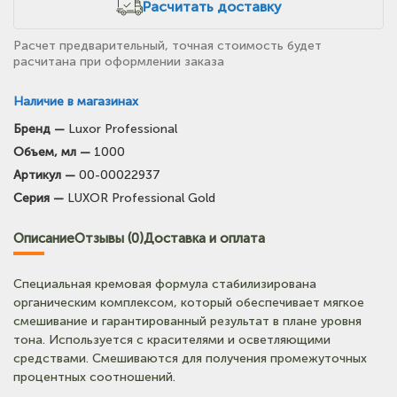
Расчитать доставку
Расчет предварительный, точная стоимость будет
расчитана при оформлении заказа
Наличие в магазинах
Бренд —
Luxor Professional
(на карте)
Объем, мл —
1000
Тел: +7-3854-222-223
Артикул —
00-00022937
Серия —
LUXOR Professional Gold
(на карте)
Тел: +7-964-603-4984
Описание
Отзывы (0)
Доставка и оплата
(на карте)
Специальная кремовая формула стабилизирована
Тел: +7-903-947-9492
органическим комплексом, который обеспечивает мягкое
смешивание и гарантированный результат в плане уровня
тона. Используется с красителями и осветляющими
(на карте)
средствами. Смешиваются для получения промежуточных
Тел: +7-3852-721-001
процентных соотношений.