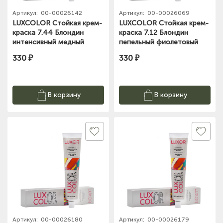
Артикул:
00-00026142
Артикул:
00-00026069
LUXCOLOR Стойкая крем-
LUXCOLOR Стойкая крем-
краска 7.44 Блондин
краска 7.12 Блондин
интенсивный медный
пепельный фиолетовый
LUXOR Professional 100мл
LUXOR Professional
330 ₽
330 ₽
-100мл.
В корзину
В корзину
Артикул:
00-00026180
Артикул:
00-00026179