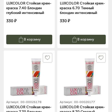
LUXCOLOR Стойкая крем-
LUXCOLOR Стойкая крем-
краска 7.40 Блондин
краска 6.70 Темный
глубокий интенсивный
блондин интенсивный
медный LUXOR
шоколадный LUXOL
330 ₽
330 ₽
Professional 100мл
Professional 100мл
В корзину
В корзину
Артикул:
00-00026178
Артикул:
00-00026177
LUXCOLOR Стойкая крем-
LUXCOLOR Стойкая крем-
краска 7.70 Блондин
краска 8.70 Светлый