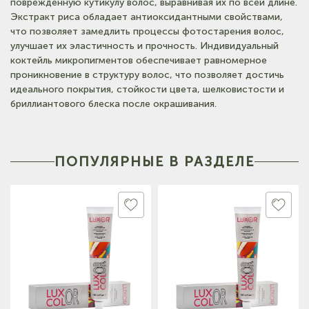
поврежденную кутикулу волос, выравнивая их по всей длине.
(на карте)
Экстракт риса обладает антиоксидантными свойствами,
Тел: +7-960-965-6706
что позволяет замедлить процессы фотостарения волос,
улучшает их эластичность и прочность. Индивидуальный
коктейль микропигментов обеспечивает равномерное
(на карте)
проникновение в структуру волос, что позволяет достичь
Тел: +7-960-956-9598
идеального покрытия, стойкости цвета, шелковистости и
бриллиантового блеска после окрашивания.
(на карте)
Тел: +7-3852-721-001
ПОПУЛЯРНЫЕ В РАЗДЕЛЕ