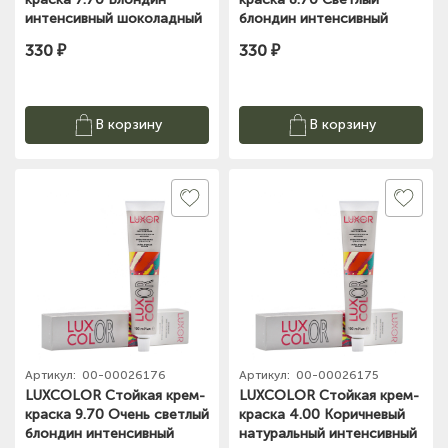
интенсивный шоколадный
блондин интенсивный
LUXOL Professional 100мл
шоколадный LUXOL
330 ₽
330 ₽
Professional 100мл
В корзину
В корзину
Артикул:
00-00026176
Артикул:
00-00026175
LUXCOLOR Стойкая крем-
LUXCOLOR Стойкая крем-
краска 9.70 Очень светлый
краска 4.00 Коричневый
блондин интенсивный
натуральный интенсивный