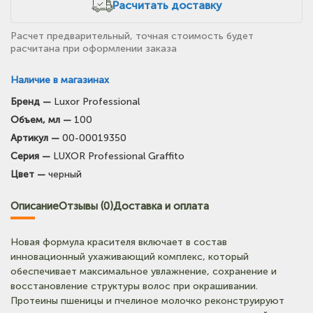
Расчитать доставку
Расчет предварительный, точная стоимость будет
расчитана при оформлении заказа
Наличие в магазинах
Бренд —
Luxor Professional
(на карте)
Объем, мл —
100
Тел: +7-903-947-7028
Артикул —
00-00019350
Серия —
LUXOR Professional Graffito
(на карте)
Цвет —
черный
Тел: +7-964-603-4984
Описание
Отзывы (0)
Доставка и оплата
(на карте)
Тел: +7-903-947-9492
Новая формула красителя включает в состав
инновационный ухаживающий комплекс, который
(на карте)
обеспечивает максимальное увлажнение, сохранение и
Тел: +7-3852-721-001
восстановление структуры волос при окрашивании.
Протеины пшеницы и пчелиное молочко реконструируют