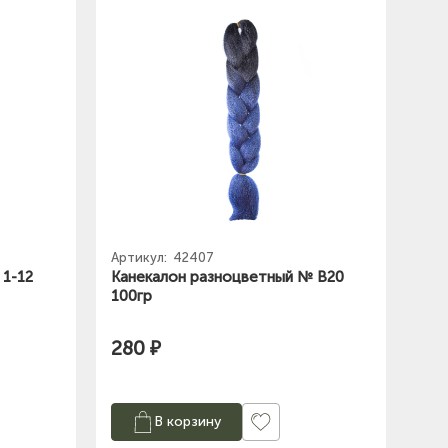
Артикул:
42407
1-12
Канекалон разноцветный № B20
100гр
280 ₽
В корзину