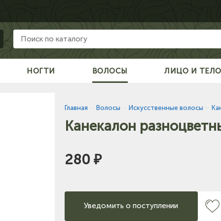
НОГТИ
ВОЛОСЫ
ЛИЦО И ТЕЛ
Главная
—
Волосы
—
Искусственные волосы
—
Ка
Канекалон разноцветн
280 ₽
Уведомить о поступлении