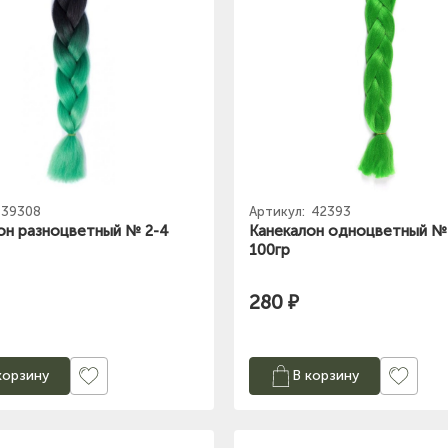
39308
Артикул:
42393
он разноцветный № 2-4
Канекалон одноцветный №
100гр
280 ₽
корзину
В корзину