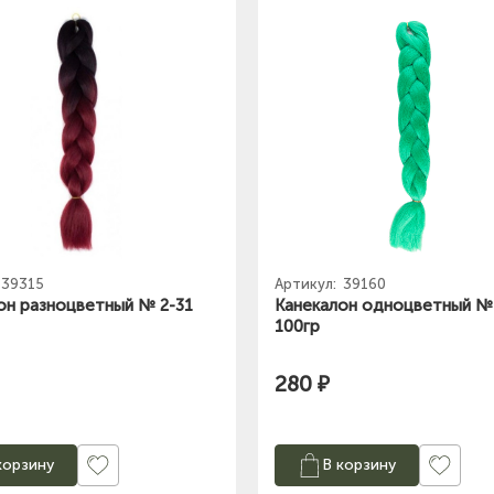
39315
Артикул:
39160
он разноцветный № 2-31
Канекалон одноцветный № 
100гр
280 ₽
корзину
В корзину