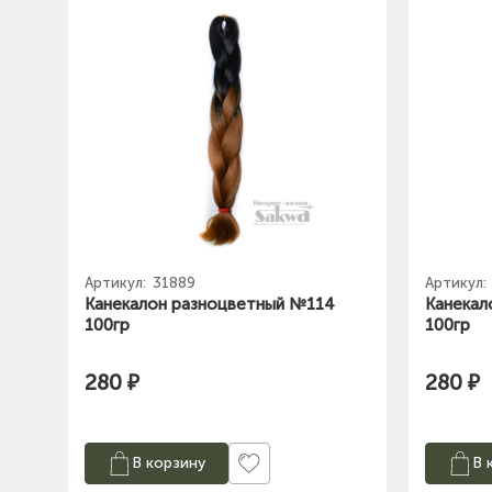
Артикул:
31889
Артикул:
Канекалон разноцветный №114
Канекал
100гр
100гр
280 ₽
280 ₽
В корзину
В 