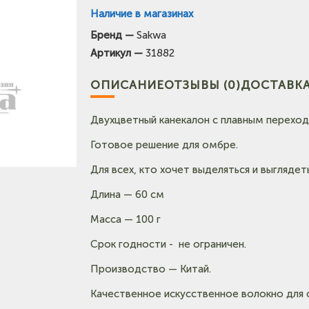
Наличие в магазинах
Бренд —
Sakwa
(на карте)
Артикул —
31882
Тел: +7-3854-222-223
ОПИСАНИЕ
ОТЗЫВЫ (0)
ДОСТАВКА
карте)
Тел: +7-964-603-4984
Двухцветный канекалон с плавным переход
Готовое решение для омбре.
Тел: +7-903-947-9492
Для всех, кто хочет выделяться и выглядеть
Длина — 60 см
Масса — 100 г
Срок годности - не ограничен.
Производство — Китай.
Качественное искусственное волокно для 