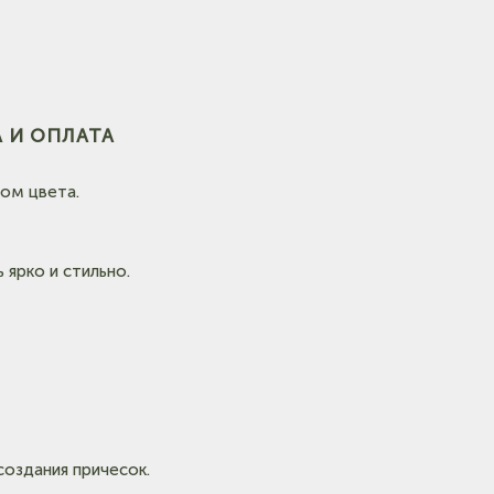
(на
 И ОПЛАТА
ом цвета.
(на карте)
 ярко и стильно.
создания причесок.