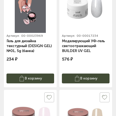
Артикул:
00-00023969
Артикул:
00-00017234
Гель для дизайна
Моделирующий УФ-гель
текстурный (DESIGN GEL)
светоотражающий
№01, 5g (банка)
BUILDER UV GEL
REFLECTIVE NUDE, 15г
234 ₽
576 ₽
№9647
В корзину
В корзину