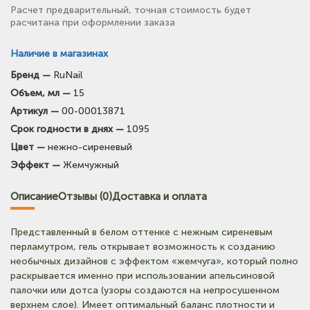
Расчет предварительный, точная стоимость будет
расчитана при оформлении заказа
Наличие в магазинах
Бренд —
RuNail
(на карте)
Объем, мл —
15
Тел: +7-903-947-7028
Артикул —
00-00013871
Срок годности в днях —
1095
(на карте)
Цвет —
нежно-сиреневый
Тел: +7-3854-222-223
Эффект —
Жемчужный
(на карте)
Описание
Отзывы (0)
Доставка и оплата
Тел: +7-964-603-4984
Представленный в белом оттенке с нежным сиреневым
(на карте)
перламутром, гель открывает возможность к созданию
Тел: +7-903-947-9492
необычных дизайнов с эффектом «жемчуга», который полно
раскрывается именно при использовании апельсиновой
палочки или дотса (узоры создаются на непросушенном
(на карте)
верхнем слое). Имеет оптимальный баланс плотности и
Тел: +7-3852-721-001