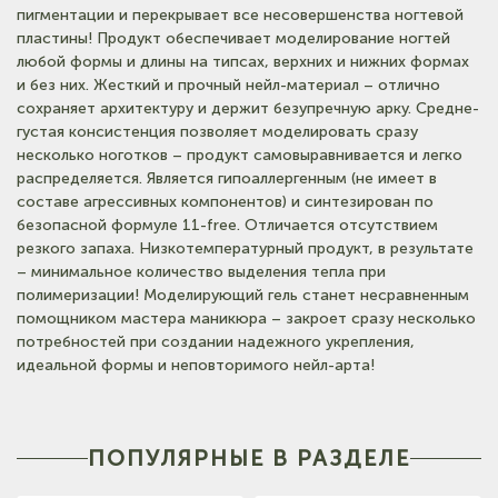
пигментации и перекрывает все несовершенства ногтевой
пластины! Продукт обеспечивает моделирование ногтей
любой формы и длины на типсах, верхних и нижних формах
(на карте)
и без них. Жесткий и прочный нейл-материал – отлично
Тел: +7-960-965-6706
сохраняет архитектуру и держит безупречную арку. Средне-
густая консистенция позволяет моделировать сразу
несколько ноготков – продукт самовыравнивается и легко
распределяется. Является гипоаллергенным (не имеет в
составе агрессивных компонентов) и синтезирован по
безопасной формуле 11-free. Отличается отсутствием
резкого запаха. Низкотемпературный продукт, в результате
– минимальное количество выделения тепла при
полимеризации! Моделирующий гель станет несравненным
помощником мастера маникюра – закроет сразу несколько
потребностей при создании надежного укрепления,
идеальной формы и неповторимого нейл-арта!
ПОПУЛЯРНЫЕ В РАЗДЕЛЕ