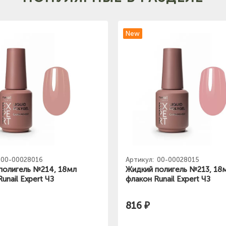
New
00-00028016
Артикул:
00-00028015
полигель №214, 18мл
Жидкий полигель №213, 18
unail Expert ЧЗ
флакон Runail Expert ЧЗ
816 ₽