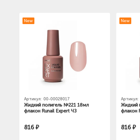
New
New
Артикул:
00-00028017
Артикул:
Жидкий полигель №221 18мл
Жидкий 
флакон Runail Expert ЧЗ
флакон R
816 ₽
816 ₽