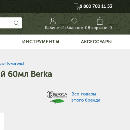
8 800 700 11 53
Кабинет
Избранное:
0
В корзине: 0
О
ИНСТРУМЕНТЫ
АКСЕССУАРЫ
ль(Полигель)
й 60мл Berka
Все товары
этого бренда