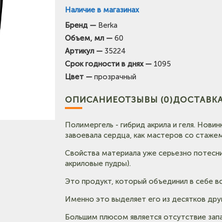
Наличие в магазинах
Бренд —
Berka
Объем, мл —
60
Артикул —
35224
Срок годности в днях —
1095
Цвет —
прозрачный
ОПИСАНИЕ
ОТЗЫВЫ (0)
ДОСТАВКА
Полимергель - гибрид акрила и геля. Новин
завоевала сердца, как мастеров со стажем, 
Свойства материала уже серьезно потесни
акриловые пудры).
Это продукт, который объединил в себе вс
Именно это выделяет его из десятков друг
Большим плюсом является отсутствие запа