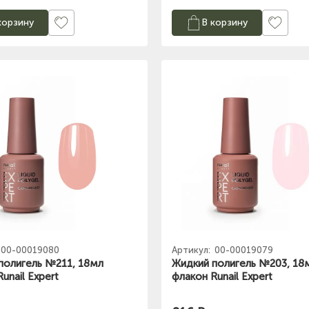
корзину
В корзину
00-00019080
Артикул:
00-00019079
полигель №211, 18мл
Жидкий полигель №203, 18
unail Expert
флакон Runail Expert