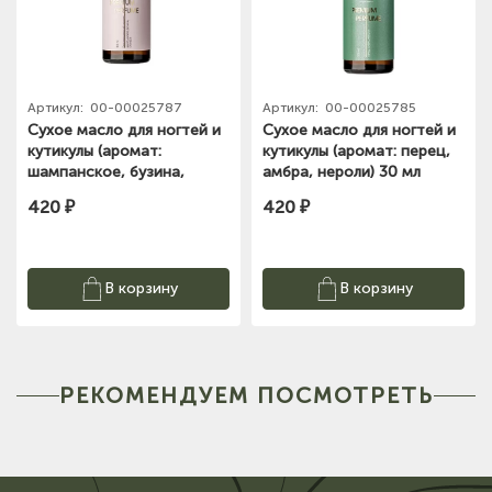
Артикул:
00-00025787
Артикул:
00-00025785
Сухое масло для ногтей и
Сухое масло для ногтей и
кутикулы (аромат:
кутикулы (аромат: перец,
шампанское, бузина,
амбра, нероли) 30 мл
орхидея) 30 мл №9954
№9952 RuNail
420 ₽
420 ₽
RuNail
В корзину
В корзину
РЕКОМЕНДУЕМ ПОСМОТРЕТЬ