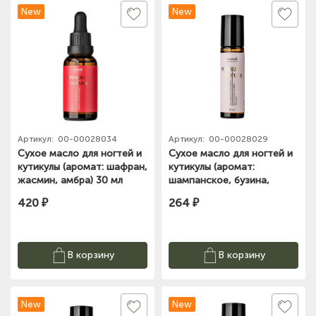
New
New
Артикул:
00-00028034
Артикул:
00-00028029
Сухое масло для ногтей и
Сухое масло для ногтей и
кутикулы (аромат: шафран,
кутикулы (аромат:
жасмин, амбра) 30 мл
шампанское, бузина,
№9956 ЧЗ
орхидея) 10 мл №9948 ЧЗ
420 ₽
264 ₽
В корзину
В корзину
New
New