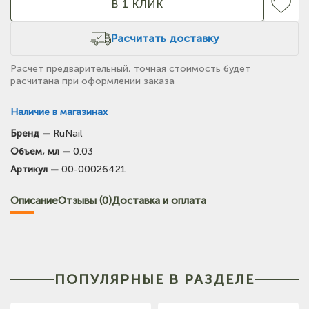
В 1 КЛИК
Расчитать доставку
Расчет предварительный, точная стоимость будет
расчитана при оформлении заказа
Наличие в магазинах
Бренд —
RuNail
(на карте)
Объем, мл —
0.03
Тел: +7-903-947-7028
Артикул —
00-00026421
(на карте)
Описание
Отзывы (0)
Доставка и оплата
Тел: +7-3852-721-001
(на карте)
Тел: +7-960-965-6706
ПОПУЛЯРНЫЕ В РАЗДЕЛЕ