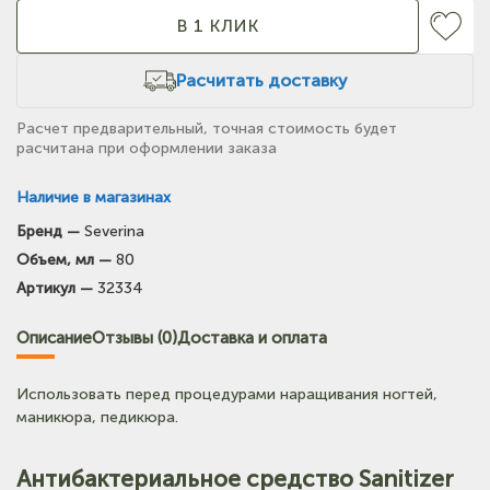
В 1 КЛИК
Расчитать доставку
Расчет предварительный, точная стоимость будет
расчитана при оформлении заказа
Наличие в магазинах
Бренд —
Severina
(на карте)
Объем, мл —
80
Тел: +7-903-947-7028
Артикул —
32334
(на карте)
Описание
Отзывы (0)
Доставка и оплата
Тел: +7-3854-222-223
Использовать перед процедурами наращивания ногтей,
(на карте)
маникюра, педикюра.
Тел: +7-964-603-4984
Антибактериальное средство Sanitizer