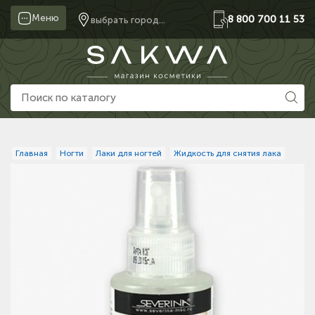
Меню
8 800 700 11 53
выбрать город...
Главная
Ногти
Лаки для ногтей
Жидкость для снятия лака