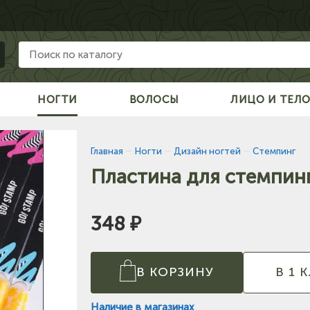
НОГТИ
ВОЛОСЫ
ЛИЦО И ТЕЛ
Главная
—
Ногти
—
Дизайн ногтей
—
Стемпинг
Пластина для стемпинга
348 ₽
В КОРЗИНУ
В 1 
Наличие в магазинах