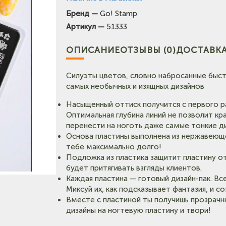
Бренд —
Go! Stamp
(на карте)
Артикул —
51333
Тел: +7-903-947-7028
(на карте)
ОПИСАНИЕ
ОТЗЫВЫ (0)
ДОСТАВКА
Тел: +7-3854-222-223
Силуэты цветов, словно набросанные быс
карте)
самых необычных и изящных дизайнов
Тел: +7-964-603-4984
Насыщенный оттиск получится с первого раз
(на карте)
Оптимальная глубина линий не позволит кр
Тел: +7-3852-721-001
перенести на ноготь даже самые тонкие д
Основа пластины выполнена из нержавеюще
тебе максимально долго!
Подложка из пластика защитит пластину о
будет притягивать взгляды клиентов.
Каждая пластина — готовый дизайн-пак. Вс
Миксуй их, как подсказывает фантазия, и 
Вместе с пластиной ты получишь прозрачн
дизайны на ногтевую пластину и твори!