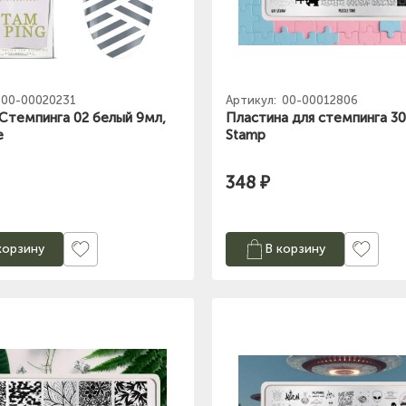
00-00020231
Артикул:
00-00012806
 Стемпинга 02 белый 9мл,
Пластина для стемпинга 30
e
Stamp
348 ₽
корзину
В корзину