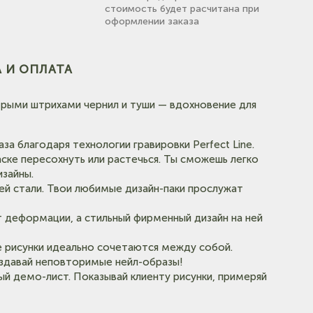
стоимость будет расчитана при
оформлении заказа
 И ОПЛАТА
(на
трыми штрихами чернил и туши — вдохновение для
а благодаря технологии гравировки Perfect Line.
аске пересохнуть или растечься. Ты сможешь легко
изайны.
й стали. Твои любимые дизайн-паки прослужат
т деформации, а стильный фирменный дизайн на ней
е рисунки идеально сочетаются между собой.
создавай неповторимые нейл-образы!
ый демо-лист. Показывай клиенту рисунки, примеряй