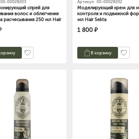
00-00028203
Артикул:
00-00028202
онирующий спрей для
Моделирующий крем для м
ивания волос и облегчения
контроля и подвижной фо
а расчесывания 250 мл Hair
мл Hair Sekta
₽
1 800 ₽
корзину
В корзину