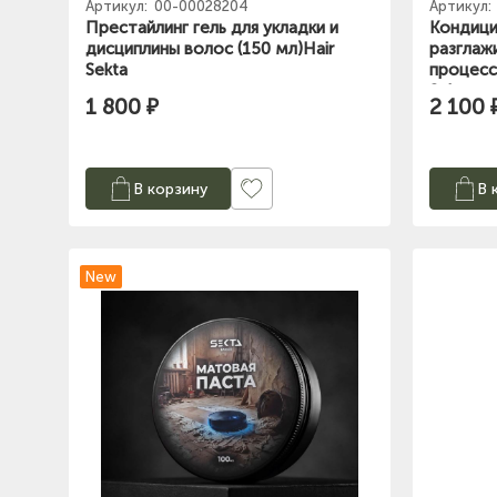
Артикул:
00-00028204
Артикул:
Престайлинг гель для укладки и
Кондици
дисциплины волос (150 мл)Hair
разглаж
Sekta
процесс
Sekta
1 800 ₽
2 100 
В корзину
В 
New