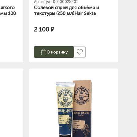
Артикул:
00-00028201
ягкого
Cолевой спрей для объёма и
рмы 100
текстуры (250 мл)Hair Sekta
2 100 ₽
В корзину