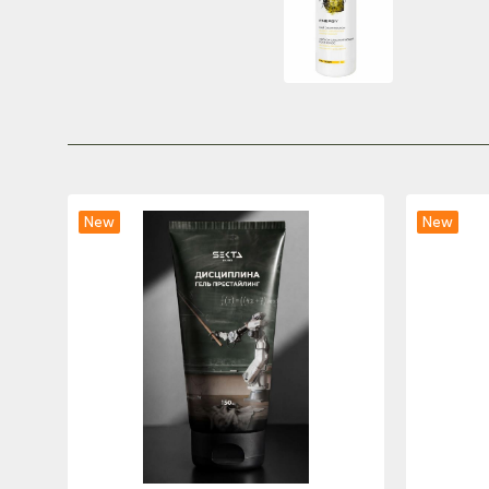
New
New