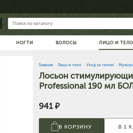
НОГТИ
ВОЛОСЫ
ЛИЦО И ТЕЛ
Главная
—
Лицо и тело
—
Уход за телом
—
Мужска
Лосьон стимулирующи
Professional 190 мл Б
941 ₽
В КОРЗИНУ
В 1 