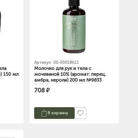
Артикул:
00-00018611
ела
Молочко для рук и тела с
и) 150 мл
мочевиной 10% (аромат: перец,
амбра, нероли) 200 мл №9833
RuNail
708 ₽
В корзину