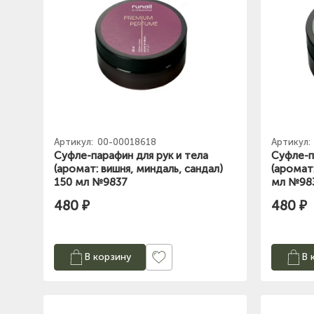
Артикул:
00-00018618
Артикул:
Суфле-парафин для рук и тела
Суфле-п
(аромат: вишня, миндаль, сандал)
(аромат
150 мл №9837
мл №98
480 ₽
480 ₽
В корзину
В 