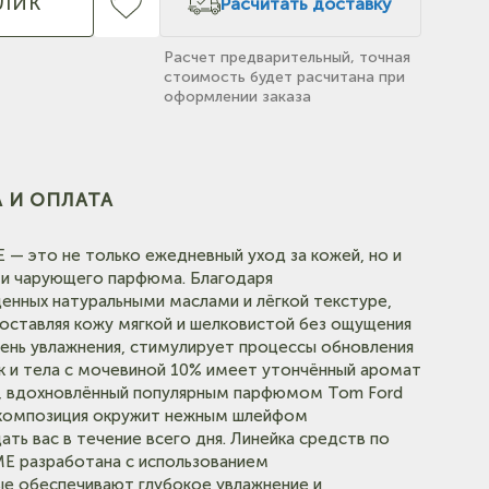
КЛИК
Расчитать доставку
Расчет предварительный, точная
стоимость будет расчитана при
оформлении заказа
 И ОПЛАТА
(на
— это не только ежедневный уход за кожей, но и
и чарующего парфюма. Благодаря
нных натуральными маслами и лёгкой текстуре,
(на карте)
оставляя кожу мягкой и шелковистой без ощущения
ень увлажнения, стимулирует процессы обновления
ук и тела с мочевиной 10% имеет утончённый аромат
ля, вдохновлённый популярным парфюмом Tom Ford
я композиция окружит нежным шлейфом
(на карте)
ь вас в течение всего дня. Линейка средств по
E разработана с использованием
ые обеспечивают глубокое увлажнение и