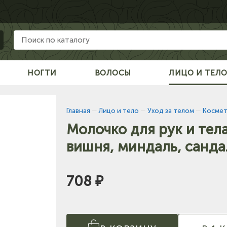
НОГТИ
ВОЛОСЫ
ЛИЦО И ТЕЛ
Главная
—
Лицо и тело
—
Уход за телом
—
Космет
Молочко для рук и тел
вишня, миндаль, санд
708 ₽