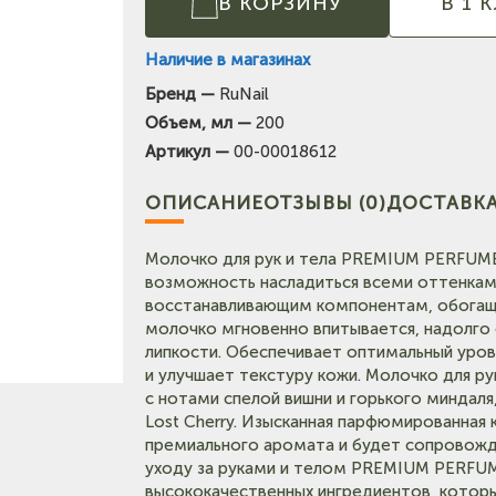
В КОРЗИНУ
В 1 
Наличие в магазинах
Бренд —
RuNail
(на карте)
Объем, мл —
200
Тел: +7-903-947-7028
Артикул —
00-00018612
(на карте)
Тел: +7-3854-222-223
ОПИСАНИЕ
ОТЗЫВЫ (0)
ДОСТАВКА
карте)
Молочко для рук и тела PREMIUM PERFUME 
Тел: +7-964-603-4984
возможность насладиться всеми оттенкам
восстанавливающим компонентам, обогаще
молочко мгновенно впитывается, надолго 
Тел: +7-903-947-9492
липкости. Обеспечивает оптимальный уров
и улучшает текстуру кожи. Молочко для р
(на карте)
с нотами спелой вишни и горького минда
Тел: +7-3852-721-001
Lost Cherry. Изысканная парфюмированна
премиального аромата и будет сопровождат
Тел: +7-960-965-6706
уходу за руками и телом PREMIUM PERFUM
высококачественных ингредиентов, котор