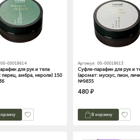
00-00018614
Артикул:
00-00018613
арафин для рук и тела
Суфле-парафин для рук и т
: перец, амбра, нероли) 150
(аромат: мускус, пион, лич
36
№9835
480 ₽
корзину
В корзину