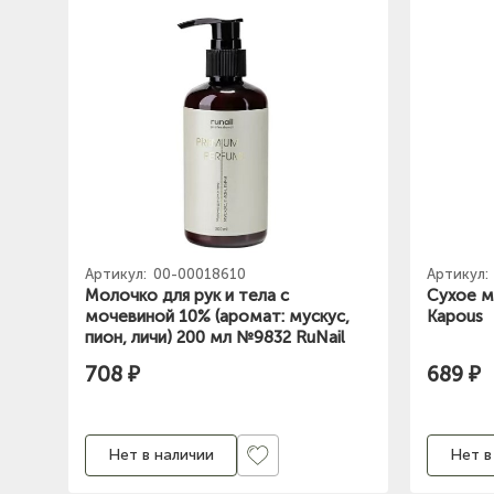
Артикул:
00-00018610
Артикул:
Молочко для рук и тела с
Сухое м
мочевиной 10% (аромат: мускус,
Kapous
пион, личи) 200 мл №9832 RuNail
708 ₽
689 ₽
Нет в наличии
Нет в