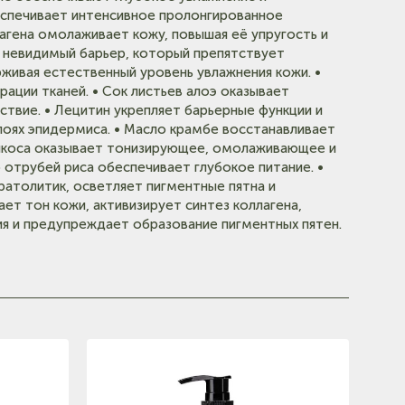
е)
еспечивает интенсивное пролонгированное
агена омолаживает кожу, повышая её упругость и
е невидимый барьер, который препятствует
ивая естественный уровень увлажнения кожи. •
ации тканей. • Сок листьев алоэ оказывает
твие. • Лецитин укрепляет барьерные функции и
лоях эпидермиса. • Масло крамбе восстанавливает
рикоса оказывает тонизирующее, омолаживающее и
 отрубей риса обеспечивает глубокое питание. •
ратолитик, осветляет пигментные пятна и
ет тон кожи, активизирует синтез коллагена,
я и предупреждает образование пигментных пятен.