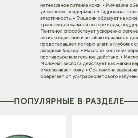
(на карт
интенсивное питание кожи. • Мочевина об
Тел: +7-960-956-9598
увлажнение эпидермиса. • Гидролизат колл
эластичность. • Глицерин образует на кож
трансэпидермальной потере воды, поддерж
Пантенол способствует ускорению регенер
антиоксидантное и антибактериальное дейс
предотвращает потерю влаги в глубоких с
липидный барьер; • Масло из косточек аб
противовоспалительное действие. • Масло
Молочная кислота действует как мягкий ке
омолаживает кожу. • Сок лимона выравнива
оберегает от ультрафиолетового излучени
ПОПУЛЯРНЫЕ В РАЗДЕЛЕ