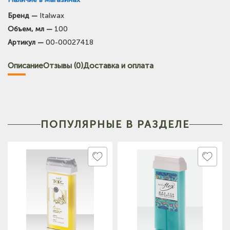
Бренд —
Italwax
(на карте)
Объем, мл —
100
Тел: +7-964-603-4984
Артикул —
00-00027418
Описание
Отзывы (0)
Доставка и оплата
ПОПУЛЯРНЫЕ В РАЗДЕЛЕ