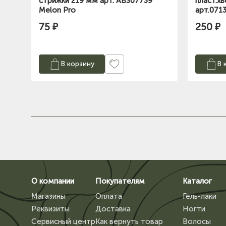
стрижки 219 мм арт. ABS07739
пласт.х
Melon Pro
арт.071
75 ₽
250 ₽
В корзину
В 
О компании
Покупателям
Каталог
Магазины
Оплата
Гель-лаки
Реквизиты
Доставка
Ногти
Сервисный центр
Как вернуть товар
Волосы