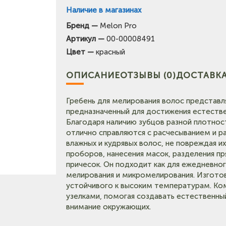
Наличие в магазинах
Бренд —
Melon Pro
(на карт
Артикул —
00-00008491
Тел: +7-960-956-9598
Цвет —
красный
ОПИСАНИЕ
ОТЗЫВЫ (0)
ДОСТАВКА
Гребень для мелирования волос представл
предназначенный для достижения естестве
Благодаря наличию зубцов разной плотност
отлично справляются с расчесыванием и ра
влажных и кудрявых волос, не повреждая и
проборов, нанесения масок, разделения пр
причесок. Он подходит как для ежедневного
мелирования и микромелирования. Изготов
устойчивого к высоким температурам. Ком
узелками, помогая создавать естественный
внимание окружающих.