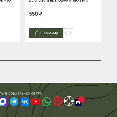
on Pro
25.5*3.1cm арт.K-249 Melon Pro
550 ₽
В корзину
Мы в сoциальных сетях: