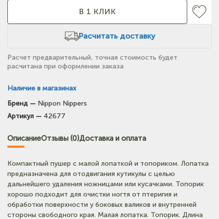
В 1 КЛИК
Расчитать доставку
Расчет предварительный, точная стоимость будет
расчитана при оформлении заказа
Наличие в магазинах
Бренд —
Nippon Nippers
(на карте)
Артикул —
42677
Тел: +7-903-947-9492
Описание
Отзывы (0)
Доставка и оплата
(на карте)
Тел: +7-3852-721-001
Компактный пушер с малой лопаткой и топориком. Лопатка
предназначена для отодвигания кутикулы с целью
дальнейшего удаления ножницами или кусачками. Топорик
хорошо подходит для очистки ногтя от птеригия и
обработки поверхности у боковых валиков и внутренней
стороны свободного края. Малая лопатка. Топорик. Длина