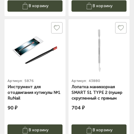
В корзину
В корзину
Артикул:
5876
Артикул:
43880
Инструмент для
Лопатка маникюрная
отодвигания кутикулы №1
SMART 51 TYPE 2 (пушер
RuNail
скругленный с прямым
концом + топорик) (PS-
90 ₽
704 ₽
51/2)
В корзину
В корзину