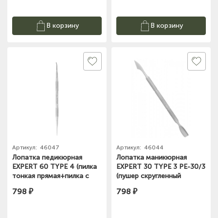
В корзину
В корзину
Артикул:
46047
Артикул:
46044
Лопатка педикюрная
Лопатка маникюрная
EXPERT 60 TYPE 4 (пилка
EXPERT 30 TYPE 3 PE-30/3
тонкая прямая+пилка с
(пушер скругленный
загнутым концом) (PE-
широкий+топорик)
798 ₽
798 ₽
60/4)