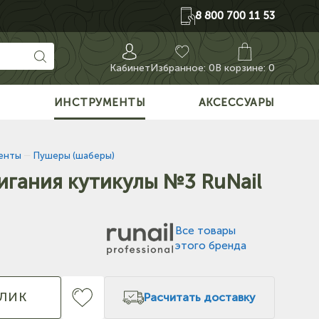
8 800 700 11 53
Кабинет
Избранное:
0
В корзине: 0
О
ИНСТРУМЕНТЫ
АКСЕССУАРЫ
енты
—
Пушеры (шаберы)
игания кутикулы №3 RuNail
Все товары
этого бренда
КЛИК
Расчитать доставку