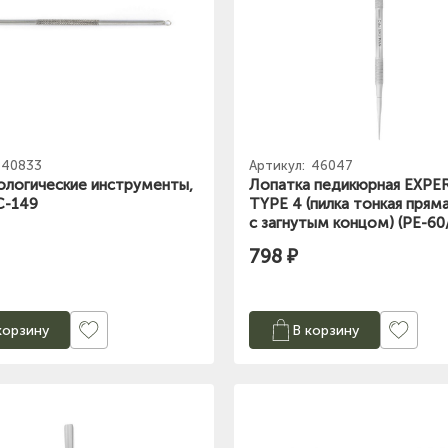
40833
Артикул:
46047
логические инструменты,
Лопатка педикюрная EXPE
C-149
TYPE 4 (пилка тонкая прям
с загнутым концом) (PE-60
798 ₽
корзину
В корзину