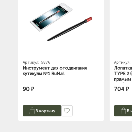
Артикул:
5876
Артикул:
Инструмент для отодвигания
Лопатка
кутикулы №1 RuNail
TYPE 2 
прямым 
51/2)
90 ₽
704 ₽
В корзину
В 