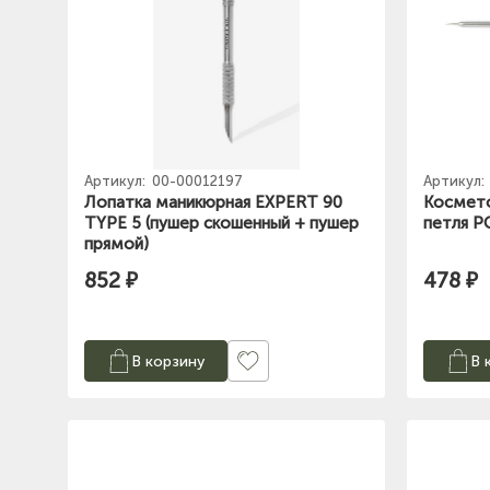
Артикул:
00-00012197
Артикул:
Лопатка маникюрная EXPERT 90
Космето
TYPE 5 (пушер скошенный + пушер
петля P
прямой)
852 ₽
478 ₽
В корзину
В 