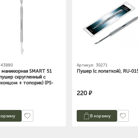
43880
Артикул:
30271
 маникюрная SMART 51
Пушер (с лопаткой), RU-01
(пушер скругленный с
концом + топорик) (PS-
220 ₽
корзину
В корзину