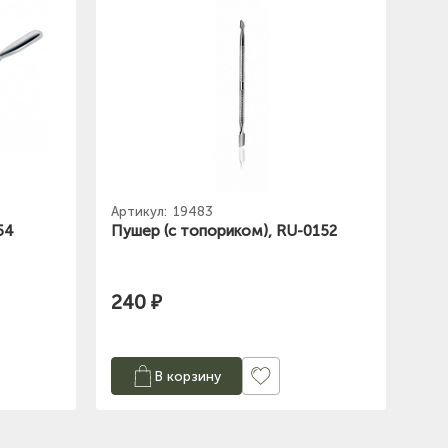
Артикул:
19483
54
Пушер (с топориком), RU-0152
240 ₽
В корзину