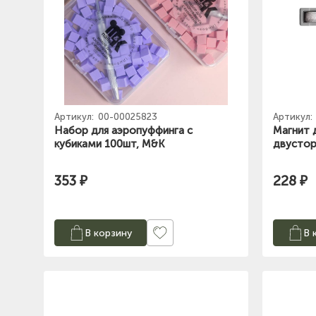
Артикул:
00-00025823
Артикул:
Набор для аэропуффинга с
Магнит д
кубиками 100шт, M&K
двусто
353 ₽
228 ₽
В корзину
В 