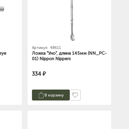
Артикул:
48611
eye
Ложка "Уно", длина 145мм (NN_PC-
01) Nippon Nippers
334 ₽
В корзину