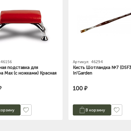
46156
Артикул:
46294
ая подставка для
Кисть Шотландка №7 (DSF3
а Max (с ножками) Красная
In'Garden
₽
100 ₽
корзину
В корзину