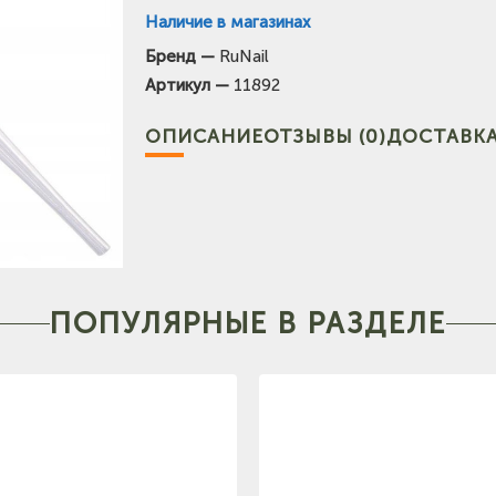
Наличие в магазинах
Бренд —
RuNail
(на карте)
Артикул —
11892
Тел: +7-903-947-7028
(на карте)
ОПИСАНИЕ
ОТЗЫВЫ (0)
ДОСТАВКА
Тел: +7-3852-721-001
карте)
Тел: +7-960-965-6706
ПОПУЛЯРНЫЕ В РАЗДЕЛЕ