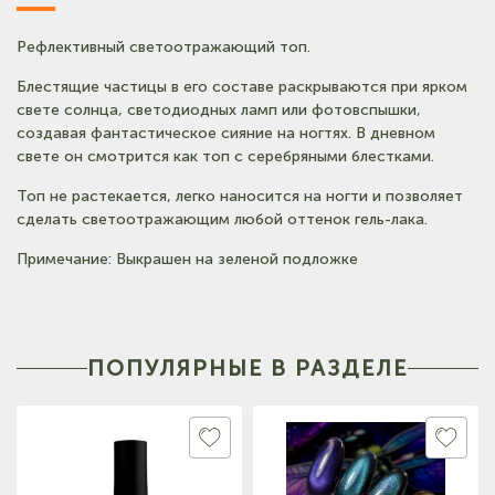
Рефлективный светоотражающий топ.
(на карте)
Тел: +7-903-947-9492
Блестящие частицы в его составе раскрываются при ярком
свете солнца, светодиодных ламп или фотовспышки,
создавая фантастическое сияние на ногтях. В дневном
(на карте)
свете он смотрится как топ с серебряными блестками.
Тел: +7-3852-721-001
Топ не растекается, легко наносится на ногти и позволяет
сделать светоотражающим любой оттенок гель-лака.
(на карте)
Тел: +7-960-965-6706
Примечание: Выкрашен на зеленой подложке
(на карте)
Тел: +7-960-956-9598
ПОПУЛЯРНЫЕ В РАЗДЕЛЕ
(на карте)
Тел: +7-3852-721-001