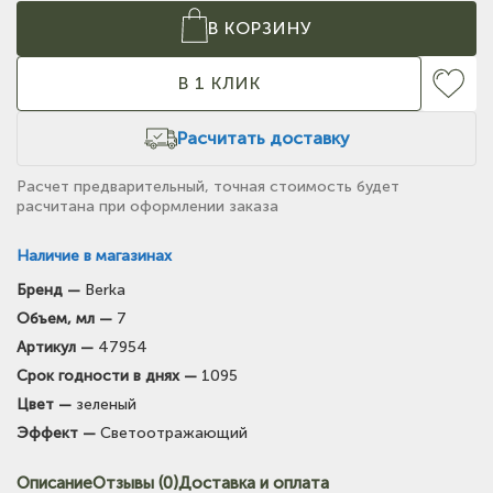
В КОРЗИНУ
В 1 КЛИК
Расчитать доставку
Расчет предварительный, точная стоимость будет
расчитана при оформлении заказа
Наличие в магазинах
Бренд —
Berka
(на карте)
Объем, мл —
7
Тел: +7-903-947-7028
Артикул —
47954
Срок годности в днях —
1095
(на карте)
Цвет —
зеленый
Тел: +7-3854-222-223
Эффект —
Светоотражающий
(на карте)
Описание
Отзывы (0)
Доставка и оплата
Тел: +7-964-603-4984