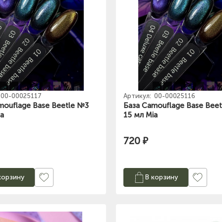
00-00025117
Артикул:
00-00025116
mouflage Base Beetle №3
База Camouflage Base Bee
ia
15 мл Mia
720 ₽
корзину
В корзину