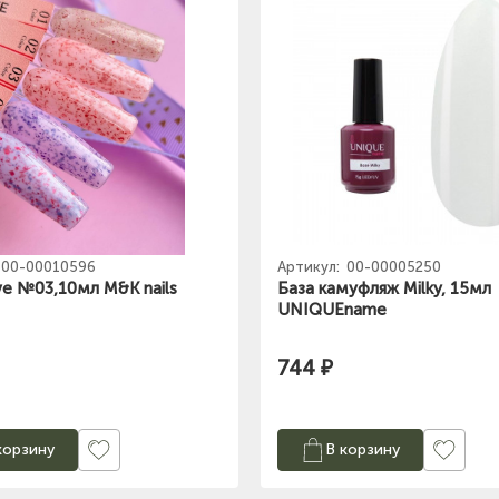
00-00010596
Артикул:
00-00005250
ve №03,10мл M&K nails
База камуфляж Milky, 15мл
UNIQUEname
744 ₽
корзину
В корзину