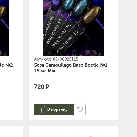
Артикул:
00-00025115
tle №2
База Camouflage Base Beetle №1
15 мл Mia
720 ₽
В корзину