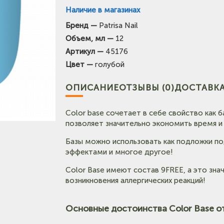
Наличие в магазинах
Бренд —
Patrisa Nail
(на карте)
Объем, мл —
12
Тел: +7-3852-721-001
Артикул —
45176
Цвет —
голубой
ОПИСАНИЕ
ОТЗЫВЫ (0)
ДОСТАВКА
Color base сочетает в себе свойство как 
позволяет значительно экономить время и
Базы можно использовать как подложки под
эффектами и многое другое!
Color Base имеют состав 9FREE, а это зн
возникновения аллергических реакций!
Основные достоинства Color Base от P