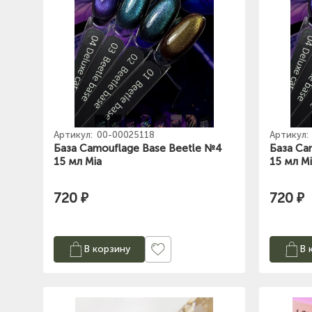
Артикул:
00-00025118
Артикул:
База Camouflage Base Beetle №4
База Ca
15 мл Mia
15 мл M
720 ₽
720 ₽
В корзину
В 