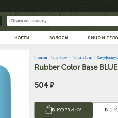
НОГТИ
ВОЛОСЫ
ЛИЦО И ТЕЛ
Главная
—
Гель-лаки
—
Топы и базы
—
Камуфлирую
Rubber Color Base BLUE 
504 ₽
В КОРЗИНУ
В 1 