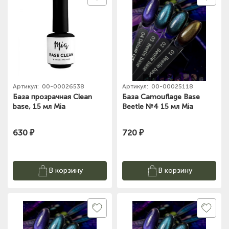
(на карте)
Тел: +7-3852-721-001
(на карте)
Тел: +7-960-965-6706
(на карте)
Артикул:
00-00026538
Артикул:
00-00025118
Тел: +7-960-956-9598
База прозрачная Clean
База Camouflage Base
base, 15 мл Mia
Beetle №4 15 мл Mia
(на карте)
630 ₽
720 ₽
Тел: +7-3852-721-001
В корзину
В корзину