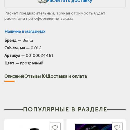
Расчитать доставку
Расчет предварительный, точная стоимость будет
расчитана при оформлении заказа
Наличие в магазинах
Бренд —
Berka
(на карте)
Объем, мл —
0.012
Тел: +7-903-947-7028
Артикул —
00-00024461
Цвет —
прозрачный
(на карте)
Тел: +7-3854-222-223
Описание
Отзывы (0)
Доставка и оплата
(на карте)
Тел: +7-964-603-4984
ПОПУЛЯРНЫЕ В РАЗДЕЛЕ
(на карте)
Тел: +7-903-947-9492