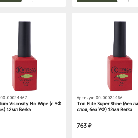
00-00024467
Артикул:
00-00024466
ium Viscosity No Wipe (с УФ
Топ Elite Super Shine (без л
м) 12мл Berka
слоя, без УФ) 12мл Berka
763 ₽