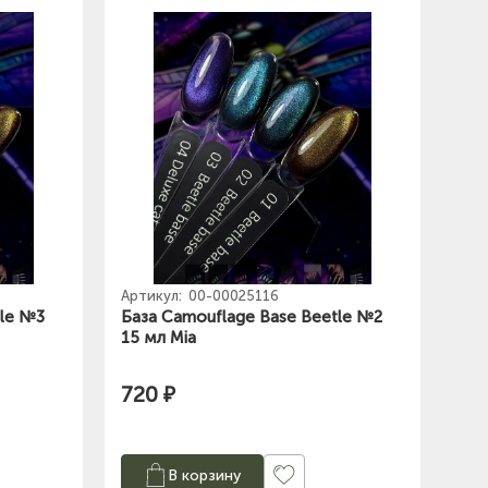
Артикул:
00-00025116
tle №3
База Camouflage Base Beetle №2
15 мл Mia
720 ₽
В корзину