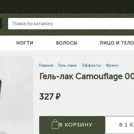
НОГТИ
ВОЛОСЫ
ЛИЦО И ТЕЛ
Главная
—
Гель-лаки
—
Эффекты
—
Френч
Гель-лак Camouflage 0
327 ₽
В КОРЗИНУ
В 1 