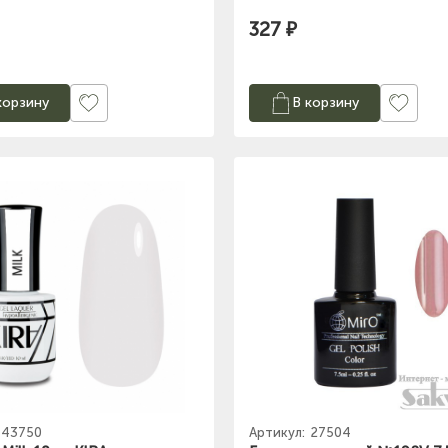
327 ₽
корзину
В корзину
43750
Артикул:
27504