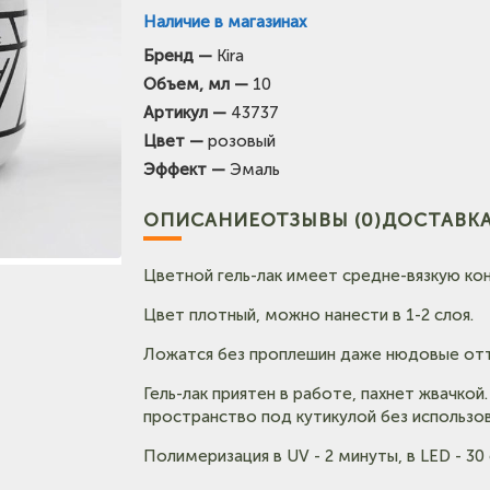
Наличие в магазинах
Бренд —
Kira
Объем, мл —
10
Тел: +7-903-947-9492
Артикул —
43737
(на карте)
Цвет —
розовый
Тел: +7-3852-721-001
Эффект —
Эмаль
ОПИСАНИЕ
ОТЗЫВЫ (0)
ДОСТАВКА
Цветной гель-лак имеет средне-вязкую ко
Цвет плотный, можно нанести в 1-2 слоя.
Ложатся без проплешин даже нюдовые отт
Гель-лак приятен в работе, пахнет жвачкой
пространство под кутикулой без использов
Полимеризация в UV - 2 минуты, в LED - 30 