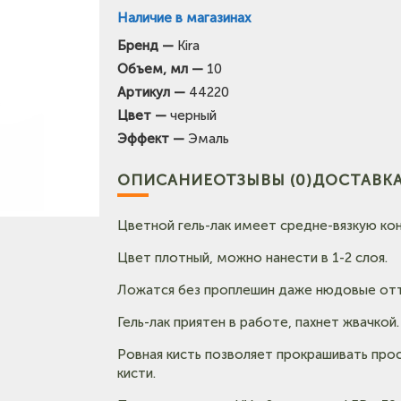
Наличие в магазинах
Бренд —
Kira
Объем, мл —
10
Тел: +7-903-947-9492
Артикул —
44220
Цвет —
черный
Эффект —
Эмаль
ОПИСАНИЕ
ОТЗЫВЫ (0)
ДОСТАВКА
Цветной гель-лак имеет средне-вязкую ко
Цвет плотный, можно нанести в 1-2 слоя.
Ложатся без проплешин даже нюдовые отт
Гель-лак приятен в работе, пахнет жвачкой.
Ровная кисть позволяет прокрашивать про
кисти.