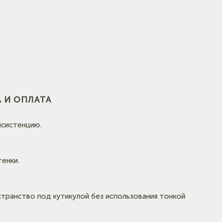
(на карте)
 И ОПЛАТА
нсистенцию.
енки.
странство под кутикулой без использования тонкой