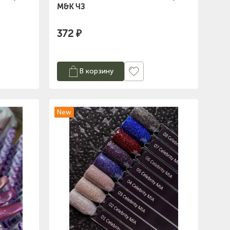
M&K ЧЗ
372 ₽
В корзину
New