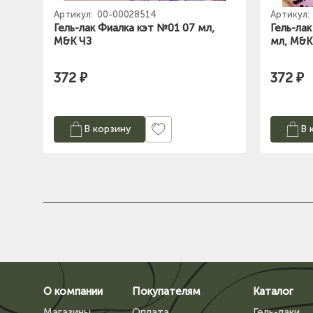
Артикул:
00-00028514
Артикул:
Гель-лак Фиалка кэт №01 07 мл,
Гель-ла
M&K ЧЗ
мл, M&K
372 ₽
372 ₽
В корзину
В 
О компании
Покупателям
Каталог
Магазины
Оплата
Гель-лаки