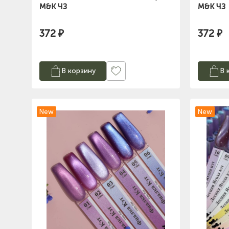
M&K ЧЗ
M&K ЧЗ
372 ₽
372 ₽
В корзину
В 
New
New