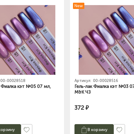
New
00-00028518
Артикул:
00-00028516
к Фиалка кэт №05 07 мл,
Гель-лак Фиалка кэт №03 0
M&K ЧЗ
372 ₽
корзину
В корзину