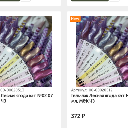
New
00-00028513
Артикул:
00-00028512
к Лесная ягода кэт №02 07
Гель-лак Лесная ягода кэт
 ЧЗ
мл, M&K ЧЗ
372 ₽