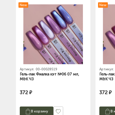
New
New
Артикул:
00-00028519
Артикул:
Гель-лак Фиалка кэт №06 07 мл,
Гель-ла
M&K ЧЗ
M&K ЧЗ
372 ₽
372 ₽
В корзину
В 