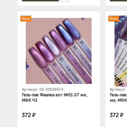
New
New
Артикул:
00-00028514
Артикул:
Гель-лак Фиалка кэт №01 07 мл,
Гель-ла
M&K ЧЗ
мл, M&K
372 ₽
372 ₽