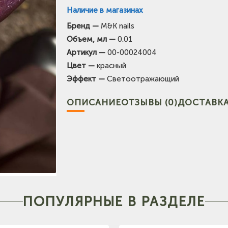
Наличие в магазинах
Бренд —
M&K nails
(на карте)
Объем, мл —
0.01
Тел: +7-3852-721-001
Артикул —
00-00024004
Цвет —
красный
Тел: +7-960-965-6706
Эффект —
Светоотражающий
ОПИСАНИЕ
ОТЗЫВЫ (0)
ДОСТАВКА
ПОПУЛЯРНЫЕ В РАЗДЕЛЕ