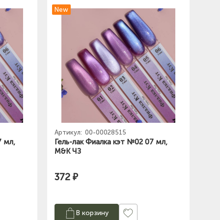
New
Артикул:
00-00028515
7 мл,
Гель-лак Фиалка кэт №02 07 мл,
M&K ЧЗ
372 ₽
В корзину