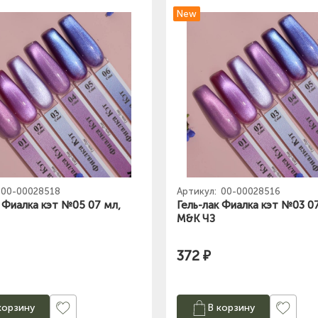
New
00-00028518
Артикул:
00-00028516
к Фиалка кэт №05 07 мл,
Гель-лак Фиалка кэт №03 0
M&K ЧЗ
372 ₽
корзину
В корзину