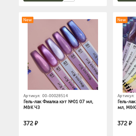
New
New
Артикул:
00-00028514
Артикул:
Гель-лак Фиалка кэт №01 07 мл,
Гель-ла
M&K ЧЗ
мл, M&K
372 ₽
372 ₽