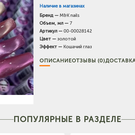
Наличие в магазинах
Бренд —
M&K nails
(на карте)
Объем, мл —
7
Тел: +7-903-947-7028
Артикул —
00-00028142
Цвет —
золотой
карте)
Эффект —
Кошачий глаз
Тел: +7-964-603-4984
ОПИСАНИЕ
ОТЗЫВЫ (0)
ДОСТАВКА
Тел: +7-903-947-9492
(на карте)
Тел: +7-3852-721-001
Тел: +7-960-965-6706
(на карт
Тел: +7-960-956-9598
ПОПУЛЯРНЫЕ В РАЗДЕЛЕ