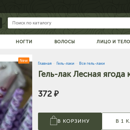
НОГТИ
ВОЛОСЫ
ЛИЦО И ТЕЛ
New
Главная
—
Гель-лаки
—
Все гель-лаки
Гель-лак Лесная ягода
372 ₽
В КОРЗИНУ
В 1 