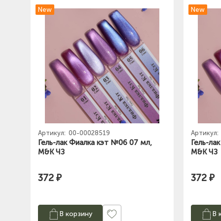
New
New
Артикул:
00-00028519
Артикул:
Гель-лак Фиалка кэт №06 07 мл,
Гель-ла
M&K ЧЗ
M&K ЧЗ
372 ₽
372 ₽
В корзину
В 