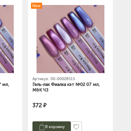
New
Артикул:
00-00028515
7 мл,
Гель-лак Фиалка кэт №02 07 мл,
M&K ЧЗ
372 ₽
В корзину