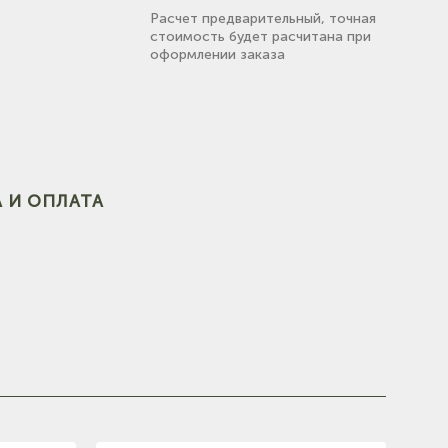
Расчет предварительный, точная
стоимость будет расчитана при
оформлении заказа
(на
(на карте)
 И ОПЛАТА
(на карте)
е)