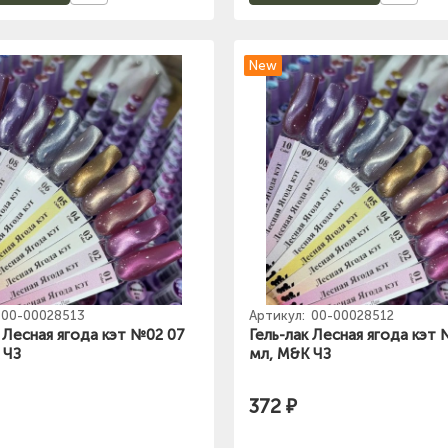
New
00-00028513
Артикул:
00-00028512
к Лесная ягода кэт №02 07
Гель-лак Лесная ягода кэт
 ЧЗ
мл, M&K ЧЗ
372 ₽